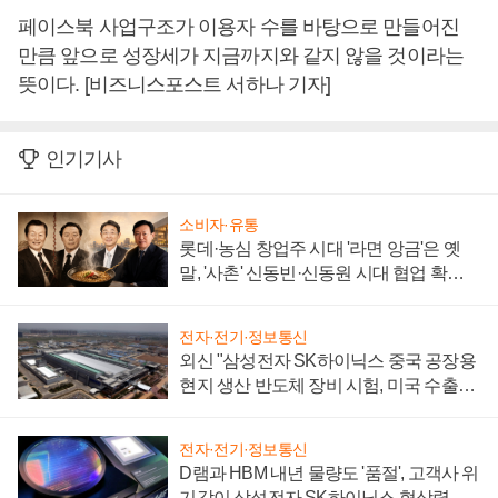
페이스북 사업구조가 이용자 수를 바탕으로 만들어진
만큼 앞으로 성장세가 지금까지와 같지 않을 것이라는
뜻이다. [비즈니스포스트 서하나 기자]
인기기사
소비자·유통
롯데·농심 창업주 시대 '라면 앙금'은 옛
말, '사촌' 신동빈·신동원 시대 협업 확대
일로
전자·전기·정보통신
외신 "삼성전자 SK하이닉스 중국 공장용
현지 생산 반도체 장비 시험, 미국 수출통
제 대비"
전자·전기·정보통신
D램과 HBM 내년 물량도 '품절', 고객사 위
기감이 삼성전자 SK하이닉스 협상력 더