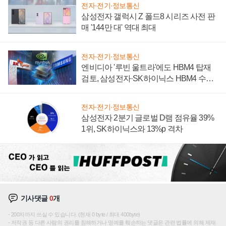
전자·전기·정보통신
삼성전자 갤럭시 Z 폴드8 시리즈 사전 판
매 '144만 대' 역대 최대
전자·전기·정보통신
엔비디아 '루빈 울트라'에도 HBM4 탑재
검토, 삼성전자·SK하이닉스 HBM4 수율
에 주도권 갈린다
전자·전기·정보통신
삼성전자 2분기 글로벌 D램 점유율 39%
1위, SK하이닉스와 13%p 격차
기사댓글
0
개
200자까지 쓰실 수 있습니다. (현재 0 byte / 최대 400byte)
저작권 등 다른 사람의 권리를 침해하거나 명예를 훼손하는 댓글은 관련 법률에 의해 제재