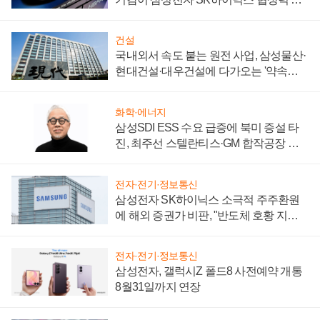
키워
건설
국내외서 속도 붙는 원전 사업, 삼성물산·
현대건설·대우건설에 다가오는 '약속의
시간'
화학·에너지
삼성SDI ESS 수요 급증에 북미 증설 타
진, 최주선 스텔란티스·GM 합작공장 건
설 재추진하나
전자·전기·정보통신
삼성전자 SK하이닉스 소극적 주주환원
에 해외 증권가 비판, "반도체 호황 지속
성 의문"
전자·전기·정보통신
삼성전자, 갤럭시Z 폴드8 사전예약 개통
8월31일까지 연장