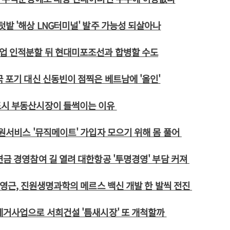
텃밭 '해상 LNG터미널' 발주 가능성 되살아나
업 인적분할 뒤 현대미포조선과 합병할 수도
국 포기 대신 신동빈이 점찍은 베트남에 '올인'
도시 부동산시장이 들썩이는 이유
음원서비스 '뮤직메이트' 가입자 모으기 위해 몸 풀어
연금 경영참여 길 열려 대한항공 '투명경영' 부담 커져
 박영근, 진원생명과학의 메르스 백신 개발 한 발씩 전진
제거사업으로 서희건설 '틈새시장' 또 개척할까