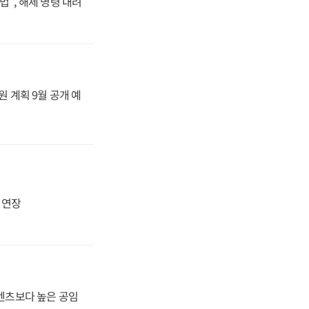
법", 해제 명령 내려
원 계획 9월 공개 예
지 연장
·벤츠보다 높은 공임