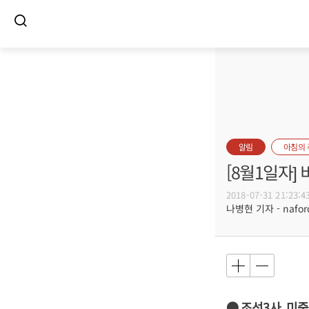
알림
아침의
[8월1일자
2018-07-31 21:23:4
나병현 기자 - naforc
● 조선3사, 미