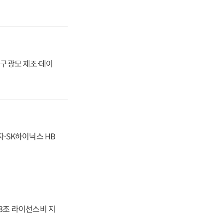
화, 구광모 제조·데이
자·SK하이닉스 HB
.3조 라이선스비 지