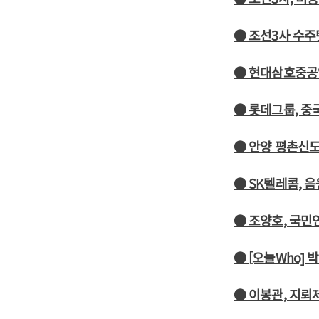
● 조선3사 수주
● 현대삼호중공
● 롯데그룹, 중
● 안양 평촌신
● SK텔레콤, 
● 조양호, 국민
● [오늘Who]
● 이봉관, 지뢰