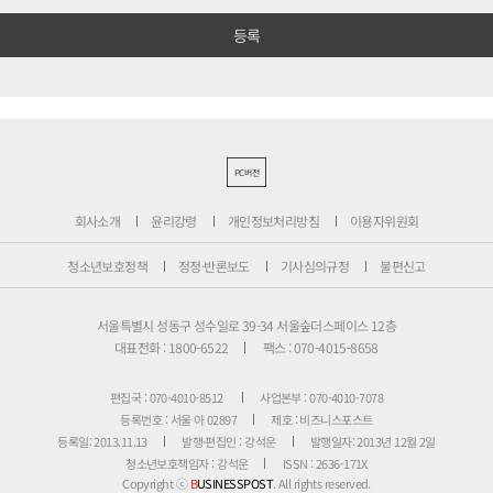
PC버전
회사소개
윤리강령
개인정보처리방침
이용자위원회
청소년보호정책
정정·반론보도
기사심의규정
불편신고
서울특별시 성동구 성수일로 39-34 서울숲더스페이스 12층
대표전화 : 1800-6522
팩스 : 070-4015-8658
편집국 : 070-4010-8512
사업본부 : 070-4010-7078
등록번호 : 서울 아 02897
제호 : 비즈니스포스트
등록일: 2013.11.13
발행·편집인 : 강석운
발행일자: 2013년 12월 2일
청소년보호책임자 : 강석운
ISSN : 2636-171X
Copyright ⓒ
B
USINESSPOST
. All rights reserved.