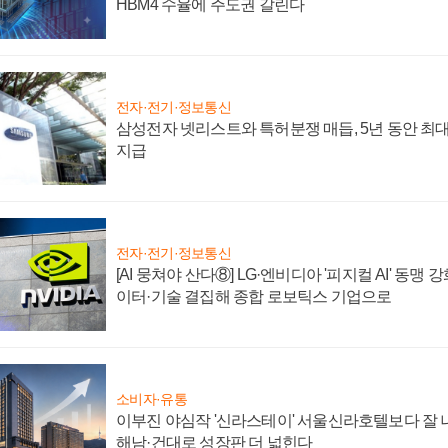
HBM4 수율에 주도권 갈린다
전자·전기·정보통신
삼성전자 넷리스트와 특허분쟁 매듭, 5년 동안 최대
지급
전자·전기·정보통신
[AI 뭉쳐야 산다⑧] LG·엔비디아 '피지컬 AI' 동맹 
이터·기술 결집해 종합 로보틱스 기업으로
소비자·유통
이부진 야심작 '신라스테이' 서울신라호텔보다 잘 나
해남·건대로 성장판 더 넓힌다