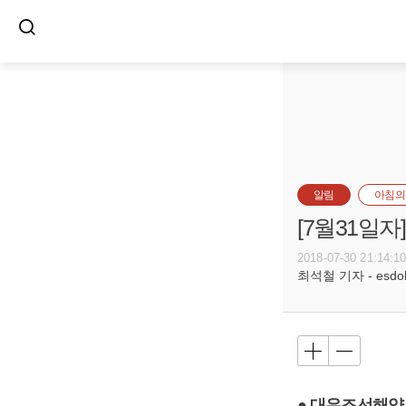
알림
아침의
[7월31일
2018-07-30 21:14:1
최석철 기자 - esdols
● 대우조선해양