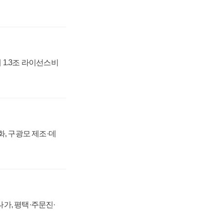
 1.3조 라이선스비
강화, 구광모 제조·데
가, 평택·주문진·