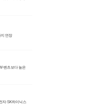
까지 연장
MW·벤츠보다 높은
성전자·SK하이닉스