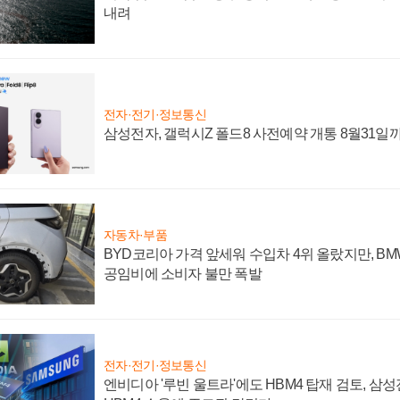
내려
전자·전기·정보통신
삼성전자, 갤럭시Z 폴드8 사전예약 개통 8월31일
자동차·부품
BYD코리아 가격 앞세워 수입차 4위 올랐지만, B
공임비에 소비자 불만 폭발
전자·전기·정보통신
엔비디아 '루빈 울트라'에도 HBM4 탑재 검토, 삼