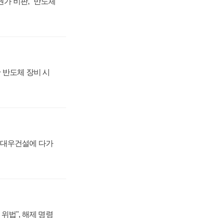
가 비판, "반도체
 반도체 장비 시
·대우건설에 다가
위법", 해제 명령