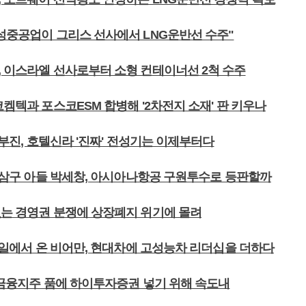
삼성중공업이 그리스 선사에서 LNG운반선 수주"
, 이스라엘 선사로부터 소형 컨테이너선 2척 수주
코켐텍과 포스코ESM 합병해 '2차전지 소재' 판 키우나
 이부진, 호텔신라 '진짜' 전성기는 이제부터다
 박삼구 아들 박세창, 아시아나항공 구원투수로 등판할까
없는 경영권 분쟁에 상장폐지 위기에 몰려
 독일에서 온 비어만, 현대차에 고성능차 리더십을 더하다
GB금융지주 품에 하이투자증권 넣기 위해 속도내