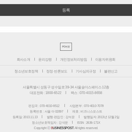
PC버전
회사소개
윤리강령
개인정보처리방침
이용자위원회
청소년보호정책
정정·반론보도
기사심의규정
불편신고
서울특별시 성동구 성수일로 39-34 서울숲더스페이스 12층
대표전화 : 1800-6522
팩스 : 070-4015-8658
편집국 : 070-4010-8512
사업본부 : 070-4010-7078
등록번호 : 서울 아 02897
제호 : 비즈니스포스트
등록일: 2013.11.13
발행·편집인 : 강석운
발행일자: 2013년 12월 2일
청소년보호책임자 : 강석운
ISSN : 2636-171X
Copyright ⓒ
B
USINESSPOST
. All rights reserved.