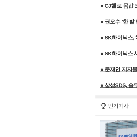
● CJ헬로 몸값
● 권오수 '한 
● SK하이닉스
● SK하이닉스
● 문재인 지지율
● 삼성SDS, 
인기기사