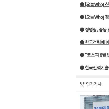
● [오늘Who] 
● [오늘Who]
● 정명림, 중
● 한국전력에 
● “코스피 8월
● 한국전력기술,
인기기사