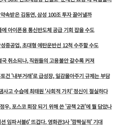
자 약속받은 김동연, 삼성 100조 투자 끌어낼까
플에 아이폰용 통신반도체 공급 기회 잡을 수도
성중공업, 초대형 에탄운반선 12척 수주할 수도
결국 취소되나, 직원들의 고용불안 갈수록 커져
토건 '내부거래'로 급성장, 일감몰아주기 규제는 부담
 댐사고 수습에 최태원 ‘사회적 가치’ 정신이 절실하다
최정우, 포스코 회장 되기 위해 쓴 '공책 2권'에 뭘 담았나
미션 임파서블6' 뜨겁다, 영화관3사 '깜짝실적' 기대