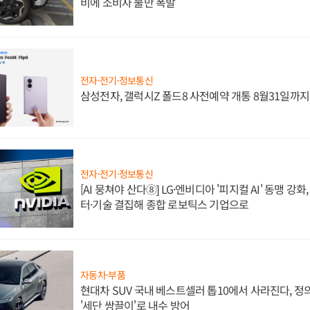
비에 소비자 불만 폭발
전자·전기·정보통신
삼성전자, 갤럭시Z 폴드8 사전예약 개통 8월31일까
전자·전기·정보통신
[AI 뭉쳐야 산다⑧] LG·엔비디아 '피지컬 AI' 동맹 강
터·기술 결집해 종합 로보틱스 기업으로
자동차·부품
현대차 SUV 국내 베스트셀러 톱10에서 사라진다, 
'세단 쌍끌이'로 내수 방어