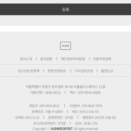
PC버전
회사소개
윤리강령
개인정보처리방침
이용자위원회
청소년보호정책
정정·반론보도
기사심의규정
불편신고
서울특별시 성동구 성수일로 39-34 서울숲더스페이스 12층
대표전화 : 1800-6522
팩스 : 070-4015-8658
편집국 : 070-4010-8512
사업본부 : 070-4010-7078
등록번호 : 서울 아 02897
제호 : 비즈니스포스트
등록일: 2013.11.13
발행·편집인 : 강석운
발행일자: 2013년 12월 2일
청소년보호책임자 : 강석운
ISSN : 2636-171X
Copyright ⓒ
B
USINESSPOST
. All rights reserved.