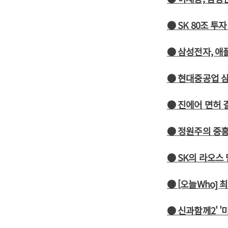
● SK 80조 투
● 삼성전자, 애
● 현대중공업 삼
● 진에어 면허 
● 정원주의 중흥
● SK의 라오스
● [오늘Who] 
● 신과함께2' '