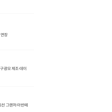
지 연장
화, 구광모 제조·데이
정의선 그랜저·아반떼