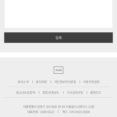
PC버전
회사소개
윤리강령
개인정보처리방침
이용자위원회
청소년보호정책
정정·반론보도
기사심의규정
불편신고
서울특별시 성동구 성수일로 39-34 서울숲더스페이스 12층
대표전화 : 1800-6522
팩스 : 070-4015-8658