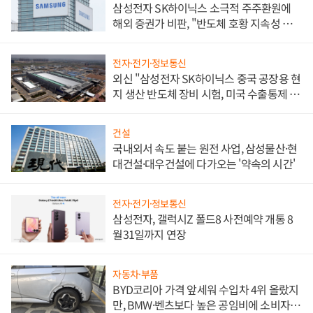
삼성전자 SK하이닉스 소극적 주주환원에
해외 증권가 비판, "반도체 호황 지속성 의
문"
전자·전기·정보통신
외신 "삼성전자 SK하이닉스 중국 공장용 현
지 생산 반도체 장비 시험, 미국 수출통제 대
비"
건설
국내외서 속도 붙는 원전 사업, 삼성물산·현
대건설·대우건설에 다가오는 '약속의 시간'
전자·전기·정보통신
삼성전자, 갤럭시Z 폴드8 사전예약 개통 8
월31일까지 연장
자동차·부품
BYD코리아 가격 앞세워 수입차 4위 올랐지
만, BMW·벤츠보다 높은 공임비에 소비자