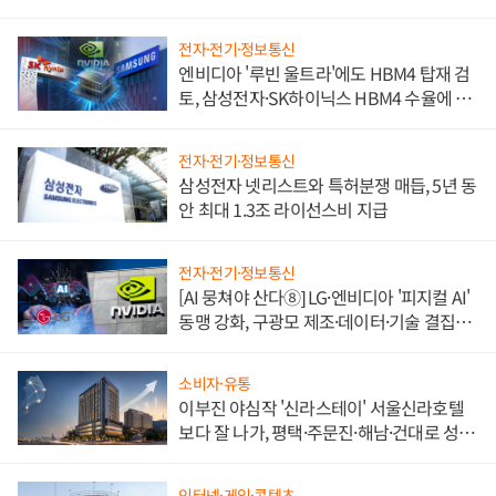
불만 폭발
전자·전기·정보통신
엔비디아 '루빈 울트라'에도 HBM4 탑재 검
토, 삼성전자·SK하이닉스 HBM4 수율에 주
도권 갈린다
전자·전기·정보통신
삼성전자 넷리스트와 특허분쟁 매듭, 5년 동
안 최대 1.3조 라이선스비 지급
전자·전기·정보통신
[AI 뭉쳐야 산다⑧] LG·엔비디아 '피지컬 AI'
동맹 강화, 구광모 제조·데이터·기술 결집
해 종합 로보틱스 기업으로
소비자·유통
이부진 야심작 '신라스테이' 서울신라호텔
보다 잘 나가, 평택·주문진·해남·건대로 성
장판 더 넓힌다
인터넷·게임·콘텐츠