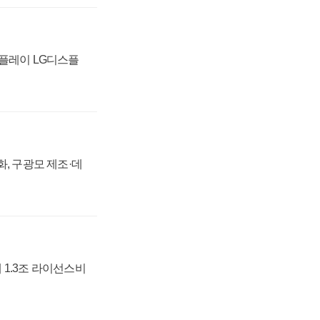
스플레이 LG디스플
강화, 구광모 제조·데
 1.3조 라이선스비