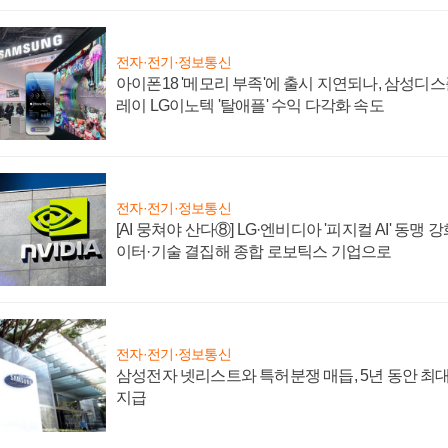
전자·전기·정보통신
아이폰18 '메모리 부족'에 출시 지연되나, 삼성디
레이 LG이노텍 '탈애플' 수익 다각화 속도
전자·전기·정보통신
[AI 뭉쳐야 산다⑧] LG·엔비디아 '피지컬 AI' 동맹 
이터·기술 결집해 종합 로보틱스 기업으로
전자·전기·정보통신
삼성전자 넷리스트와 특허분쟁 매듭, 5년 동안 최대
지급