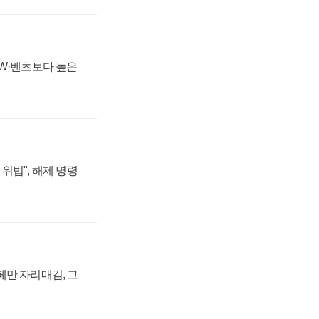
MW·벤츠보다 높은
위법", 해제 명령
페만 자리매김, 그