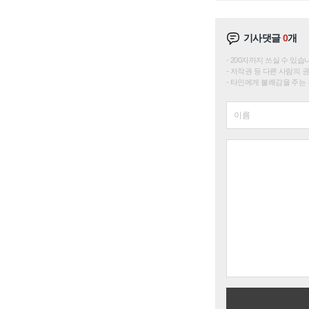
기사댓글
0
개
200자까지 쓰실 수 있습니다. 
저작권 등 다른 사람의 
타인에게 불쾌감을 주는 