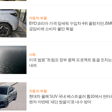
자동차·부품
BYD코리아 가격 앞세워 수입차 4위 올랐지만, B
공임비에 소비자 불만 폭발
사회
미국 법원 "트럼프 정부 풍력 프로젝트 동결 조치는 
내려
자동차·부품
현대차 올해 SUV 국내 베스트셀러 톱10에서 싼타
랜저·아반떼 '세단 쌍끌이'로 내수 방어