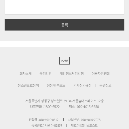
PC버전
회사소개
윤리강령
개인정보처리방침
이용자위원회
청소년보호정책
정정·반론보도
기사심의규정
불편신고
서울특별시 성동구 성수일로 39-34 서울숲더스페이스 12층
대표전화 : 1800-6522
팩스 : 070-4015-8658
편집국 : 070-4010-8512
사업본부 : 070-4010-7078
등록번호 : 서울 아 02897
제호 : 비즈니스포스트