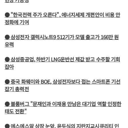
● "한국전력 주가 오른다", 에너지세제 개편안이 비용 안
정화에 기여
● 삼성전자 갤럭시노트9 512기가 모델 출고가 166만 원
유력
● 삼성중공업, 하반기 LNG운반선 제값 받고 수주할 기회
잡아
● 중국 화웨이와 BOE, 삼성전자보다 접는 스마트폰 기선
잡기 총력전
● 블룸버그 "문재인과 이재용 만남은 대기업 역할 인정한
태도 전환"
● 에스에스알 상장 눈앞, 윤두식의 지란지교시큐리티 인