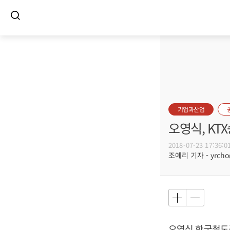
기업과산업
오영식, K
2018-07-23 17:36:0
조예리 기자 - yrcho@
오영식
한국철도공