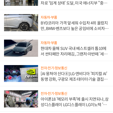
자로 '임계 상태' 도달, 미국 에너지부 "중요
한 이정표"
자동차·부품
BYD코리아 가격 앞세워 수입차 4위 올랐지
만, BMW·벤츠보다 높은 공임비에 소비자
불만 폭발
자동차·부품
현대차 올해 SUV 국내 베스트셀러 톱10에
서 싼타페만 자리매김, 그랜저·아반떼 '세단
쌍끌이'로 내수 방어
전자·전기·정보통신
[AI 뭉쳐야 산다⑧] LG·엔비디아 '피지컬 AI'
동맹 강화, 구광모 제조·데이터·기술 결집
해 종합 로보틱스 기업으로
전자·전기·정보통신
아이폰18 '메모리 부족'에 출시 지연되나, 삼
성디스플레이 LG디스플레이 LG이노텍 '탈
애플' 수익 다각화 속도