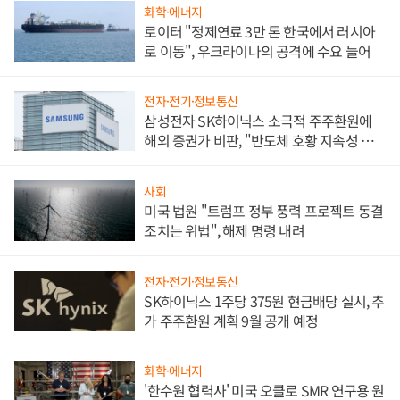
화학·에너지
로이터 "정제연료 3만 톤 한국에서 러시아
로 이동", 우크라이나의 공격에 수요 늘어
전자·전기·정보통신
삼성전자 SK하이닉스 소극적 주주환원에
해외 증권가 비판, "반도체 호황 지속성 의
문"
사회
미국 법원 "트럼프 정부 풍력 프로젝트 동결
조치는 위법", 해제 명령 내려
전자·전기·정보통신
SK하이닉스 1주당 375원 현금배당 실시, 추
가 주주환원 계획 9월 공개 예정
화학·에너지
'한수원 협력사' 미국 오클로 SMR 연구용 원