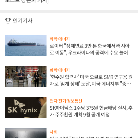
인기기사
화학·에너지
로이터 "정제연료 3만 톤 한국에서 러시아
로 이동", 우크라이나의 공격에 수요 늘어
화학·에너지
'한수원 협력사' 미국 오클로 SMR 연구용 원
자로 '임계 상태' 도달, 미국 에너지부 "중요
한 이정표"
전자·전기·정보통신
SK하이닉스 1주당 375원 현금배당 실시, 추
가 주주환원 계획 9월 공개 예정
사회