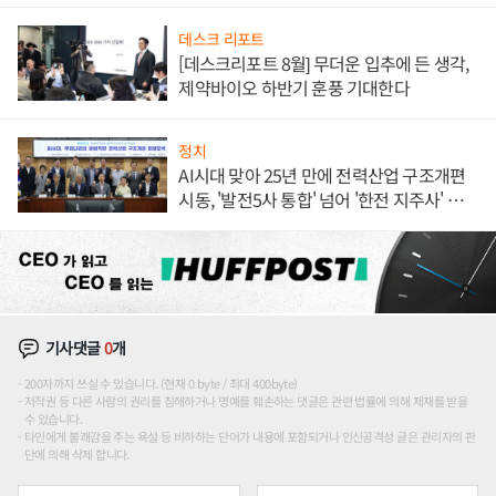
데스크 리포트
[데스크리포트 8월] 무더운 입추에 든 생각,
제약바이오 하반기 훈풍 기대한다
정치
AI시대 맞아 25년 만에 전력산업 구조개편
시동, '발전5사 통합' 넘어 '한전 지주사' 재편
론도
기사댓글
0
개
200자까지 쓰실 수 있습니다. (현재 0 byte / 최대 400byte)
저작권 등 다른 사람의 권리를 침해하거나 명예를 훼손하는 댓글은 관련 법률에 의해 제재를 받을
수 있습니다.
타인에게 불쾌감을 주는 욕설 등 비하하는 단어가 내용에 포함되거나 인신공격성 글은 관리자의 판
단에 의해 삭제 합니다.