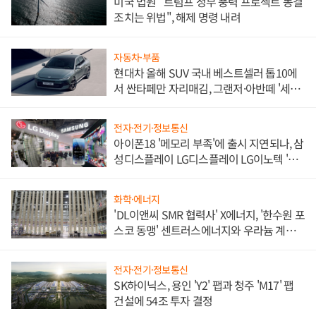
미국 법원 "트럼프 정부 풍력 프로젝트 동결
조치는 위법", 해제 명령 내려
자동차·부품
현대차 올해 SUV 국내 베스트셀러 톱10에
서 싼타페만 자리매김, 그랜저·아반떼 '세단
쌍끌이'로 내수 방어
전자·전기·정보통신
아이폰18 '메모리 부족'에 출시 지연되나, 삼
성디스플레이 LG디스플레이 LG이노텍 '탈
애플' 수익 다각화 속도
화학·에너지
'DL이앤씨 SMR 협력사' X에너지, '한수원 포
스코 동맹' 센트러스에너지와 우라늄 계약
체결
전자·전기·정보통신
SK하이닉스, 용인 'Y2' 팹과 청주 'M17' 팹
건설에 54조 투자 결정