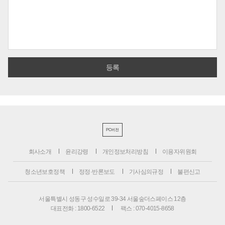
PC버전
회사소개
윤리강령
개인정보처리방침
이용자위원회
청소년보호정책
정정·반론보도
기사심의규정
불편신고
서울특별시 성동구 성수일로 39-34 서울숲더스페이스 12층
대표전화 : 1800-6522
팩스 : 070-4015-8658