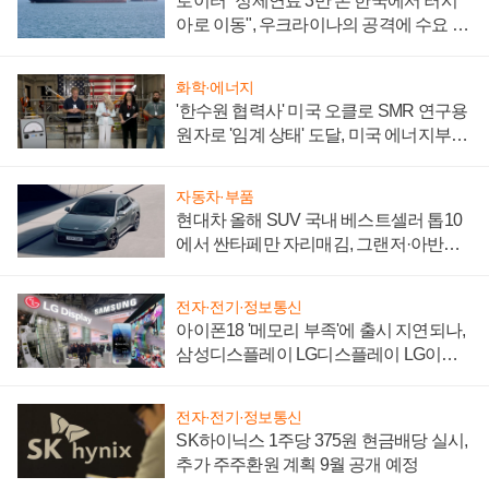
로이터 "정제연료 3만 톤 한국에서 러시
아로 이동", 우크라이나의 공격에 수요 늘
어
화학·에너지
'한수원 협력사' 미국 오클로 SMR 연구용
원자로 '임계 상태' 도달, 미국 에너지부
"중요한 이정표"
자동차·부품
현대차 올해 SUV 국내 베스트셀러 톱10
에서 싼타페만 자리매김, 그랜저·아반떼
'세단 쌍끌이'로 내수 방어
전자·전기·정보통신
아이폰18 '메모리 부족'에 출시 지연되나,
삼성디스플레이 LG디스플레이 LG이노
텍 '탈애플' 수익 다각화 속도
전자·전기·정보통신
SK하이닉스 1주당 375원 현금배당 실시,
추가 주주환원 계획 9월 공개 예정