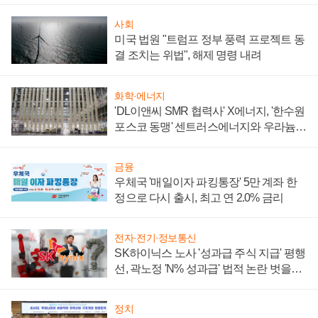
사회
미국 법원 "트럼프 정부 풍력 프로젝트 동
결 조치는 위법", 해제 명령 내려
화학·에너지
'DL이앤씨 SMR 협력사' X에너지, '한수원
포스코 동맹' 센트러스에너지와 우라늄
계약 체결
금융
우체국 '매일이자 파킹통장' 5만 계좌 한
정으로 다시 출시, 최고 연 2.0% 금리
전자·전기·정보통신
SK하이닉스 노사 '성과급 주식 지급' 평행
선, 곽노정 'N% 성과급' 법적 논란 벗을지
주목
정치