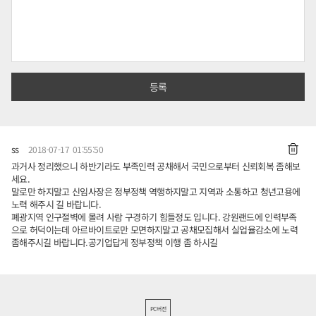
ss
2018-07-17 01:55:50
과거사 정리했으니 하반기라도 부족인력 공채해서 국민으로부터 신뢰회복 좀해보
세요.
말로만 하지말고 신임사장은 정부정책 역행하지말고 지역과 소통하고 청년고용에
노력 해주시 길 바랍니다.
폐광지역 인구절벽에 몰려 사람 구경하기 힘들정도 입니다. 강원랜드에 인력부족
으로 허덕이는데 아르바이트로만 모면하지말고 공채모집해서 실업율감소에 노력
좀해주시길 바랍니다.공기업답게 정부정책 이행 좀 하시길
PC버전