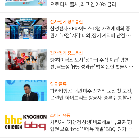
으로 다시 출시, 최고 연 2.0% 금리
전자·전기·정보통신
삼성전자 SK하이닉스 D램 가격에 해외 증
권가 '고점' 시각 나와, 장기 계약에 단점 부
각
전자·전기·정보통신
SK하이닉스 노사 '성과급 주식 지급' 평행
선, 곽노정 'N% 성과급' 법적 논란 벗을지 주
목
항공·물류
파라타항공 내년 미주 장거리 노선 첫 도전,
윤철민 '하이브리드 항공사' 승부수 통할까
소비자·유통
치킨3사 '가맹점 상생' 비교해보니, 교촌 '영
업권 보호'·bhc '신메뉴 개발'·BBQ '원가 부
담'