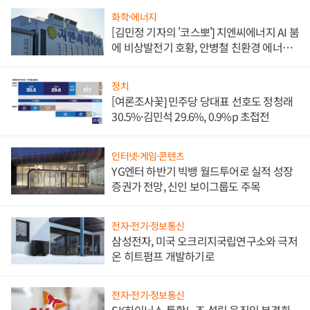
화학·에너지
[김민정 기자의 '코스뽀'] 지엔씨에너지 AI 붐
에 비상발전기 호황, 안병철 친환경 에너지
발전전문기업 향한다
정치
[여론조사꽃] 민주당 당대표 선호도 정청래
30.5%·김민석 29.6%, 0.9%p 초접전
인터넷·게임·콘텐츠
YG엔터 하반기 빅뱅 월드투어로 실적 성장
증권가 전망, 신인 보이그룹도 주목
전자·전기·정보통신
삼성전자, 미국 오크리지국립연구소와 극저
온 히트펌프 개발하기로
전자·전기·정보통신