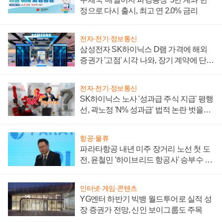
정으로 다시 출시, 최고 연 2.0% 금리
전자·전기·정보통신
삼성전자 SK하이닉스 D램 가격에 해외
증권가 '고점' 시각 나와, 장기 계약에 단점
부각
전자·전기·정보통신
SK하이닉스 노사 '성과급 주식 지급' 평행
선, 곽노정 'N% 성과급' 법적 논란 벗을지
주목
항공·물류
파라타항공 내년 미주 장거리 노선 첫 도
전, 윤철민 '하이브리드 항공사' 승부수 통
할까
인터넷·게임·콘텐츠
YG엔터 하반기 빅뱅 월드투어로 실적 성
장 증권가 전망, 신인 보이그룹도 주목