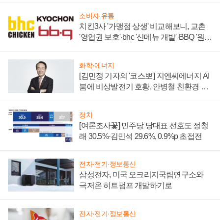
소비자·유통
치킨3사 '가맹점 상생' 비교해보니, 교촌
'영업권 보호'·bhc '신메뉴 개발'·BBQ '원가
부담'
화학·에너지
[김민정 기자의 '코스뽀'] 지엔씨에너지 AI
붐에 비상발전기 호황, 안병철 친환경 에
너지 발전전문기업 향한다
정치
[여론조사꽃] 민주당 당대표 선호도 정청
래 30.5%·김민석 29.6%, 0.9%p 초접전
전자·전기·정보통신
삼성전자, 미국 오크리지국립연구소와
극저온 히트펌프 개발하기로
전자·전기·정보통신