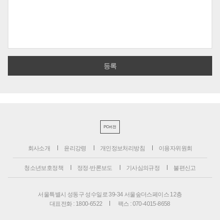
PC버전
회사소개
윤리강령
개인정보처리방침
이용자위원회
청소년보호정책
정정·반론보도
기사심의규정
불편신고
서울특별시 성동구 성수일로 39-34 서울숲더스페이스 12층
대표전화 : 1800-6522
팩스 : 070-4015-8658