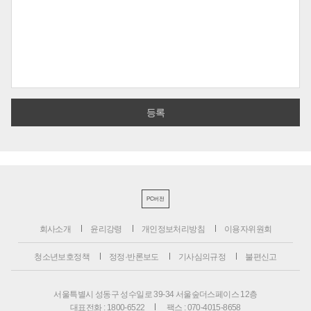
PC버전
회사소개
윤리강령
개인정보처리방침
이용자위원회
청소년보호정책
정정·반론보도
기사심의규정
불편신고
서울특별시 성동구 성수일로 39-34 서울숲더스페이스 12층
대표전화 : 1800-6522
팩스 : 070-4015-8658