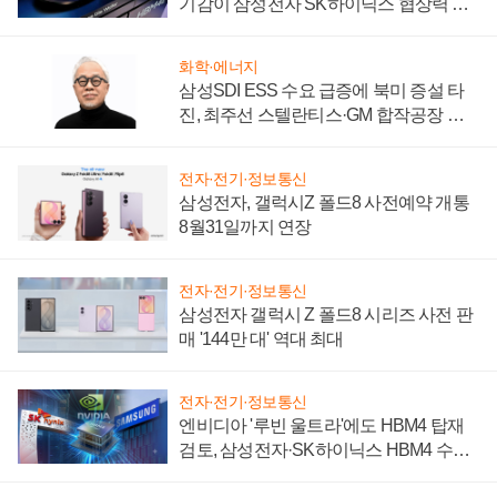
기감이 삼성전자 SK하이닉스 협상력 더
키워
화학·에너지
삼성SDI ESS 수요 급증에 북미 증설 타
진, 최주선 스텔란티스·GM 합작공장 건
설 재추진하나
전자·전기·정보통신
삼성전자, 갤럭시Z 폴드8 사전예약 개통
8월31일까지 연장
전자·전기·정보통신
삼성전자 갤럭시 Z 폴드8 시리즈 사전 판
매 '144만 대' 역대 최대
전자·전기·정보통신
엔비디아 '루빈 울트라'에도 HBM4 탑재
검토, 삼성전자·SK하이닉스 HBM4 수율
에 주도권 갈린다