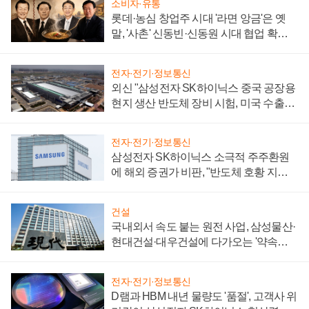
소비자·유통
롯데·농심 창업주 시대 '라면 앙금'은 옛
말, '사촌' 신동빈·신동원 시대 협업 확대
일로
전자·전기·정보통신
외신 "삼성전자 SK하이닉스 중국 공장용
현지 생산 반도체 장비 시험, 미국 수출통
제 대비"
전자·전기·정보통신
삼성전자 SK하이닉스 소극적 주주환원
에 해외 증권가 비판, "반도체 호황 지속
성 의문"
건설
국내외서 속도 붙는 원전 사업, 삼성물산·
현대건설·대우건설에 다가오는 '약속의
시간'
전자·전기·정보통신
D램과 HBM 내년 물량도 '품절', 고객사 위