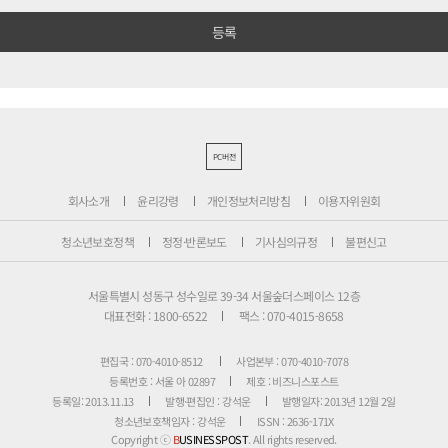
PC버전
회사소개
윤리강령
개인정보처리방침
이용자위원회
청소년보호정책
정정·반론보도
기사심의규정
불편신고
서울특별시 성동구 성수일로 39-34 서울숲더스페이스 12층
대표전화 : 1800-6522
팩스 : 070-4015-8658
편집국 : 070-4010-8512
사업본부 : 070-4010-7078
등록번호 : 서울 아 02897
제호 : 비즈니스포스트
등록일: 2013.11.13
발행·편집인 : 강석운
발행일자: 2013년 12월 2일
청소년보호책임자 : 강석운
ISSN : 2636-171X
Copyright ⓒ
B
USINESSPOST
. All rights reserved.