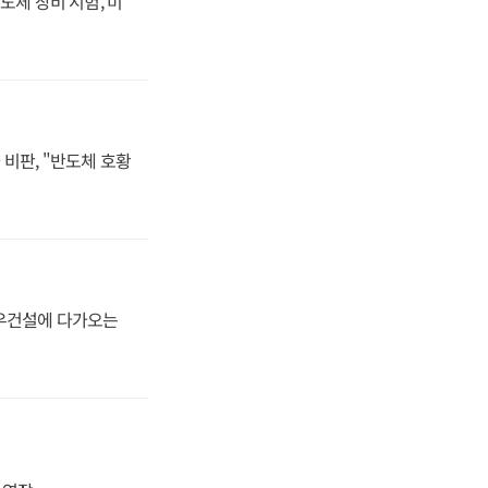
도체 장비 시험, 미
비판, "반도체 호황
대우건설에 다가오는