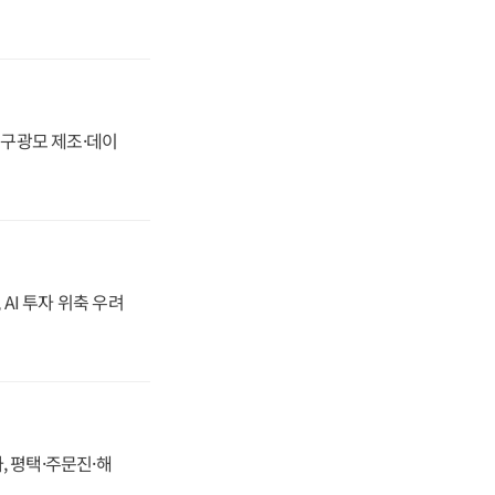
화, 구광모 제조·데이
 AI 투자 위축 우려
, 평택·주문진·해