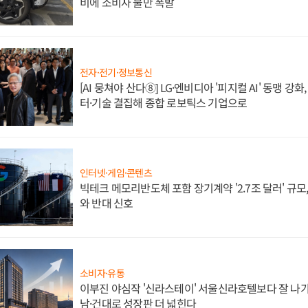
비에 소비자 불만 폭발
전자·전기·정보통신
[AI 뭉쳐야 산다⑧] LG·엔비디아 '피지컬 AI' 동맹 강
터·기술 결집해 종합 로보틱스 기업으로
인터넷·게임·콘텐츠
빅테크 메모리반도체 포함 장기계약 '2.7조 달러' 규모,
와 반대 신호
소비자·유통
이부진 야심작 '신라스테이' 서울신라호텔보다 잘 나가
남·건대로 성장판 더 넓힌다