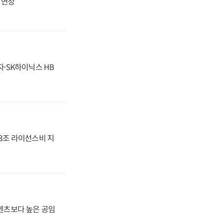
지 연장
자·SK하이닉스 HB
.3조 라이선스비 지
·벤츠보다 높은 공임