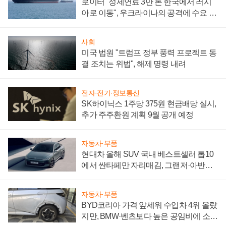
로이터 "정제연료 3만 톤 한국에서 러시
아로 이동", 우크라이나의 공격에 수요 늘
어
사회
미국 법원 "트럼프 정부 풍력 프로젝트 동
결 조치는 위법", 해제 명령 내려
전자·전기·정보통신
SK하이닉스 1주당 375원 현금배당 실시,
추가 주주환원 계획 9월 공개 예정
자동차·부품
현대차 올해 SUV 국내 베스트셀러 톱10
에서 싼타페만 자리매김, 그랜저·아반떼
'세단 쌍끌이'로 내수 방어
자동차·부품
BYD코리아 가격 앞세워 수입차 4위 올랐
지만, BMW·벤츠보다 높은 공임비에 소비