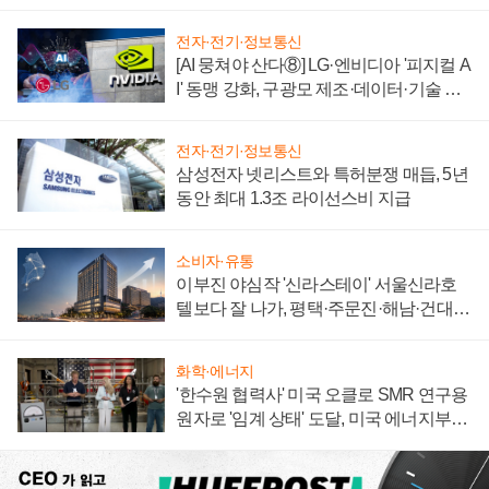
자 불만 폭발
전자·전기·정보통신
[AI 뭉쳐야 산다⑧] LG·엔비디아 '피지컬 A
I' 동맹 강화, 구광모 제조·데이터·기술 결
집해 종합 로보틱스 기업으로
전자·전기·정보통신
삼성전자 넷리스트와 특허분쟁 매듭, 5년
동안 최대 1.3조 라이선스비 지급
소비자·유통
이부진 야심작 '신라스테이' 서울신라호
텔보다 잘 나가, 평택·주문진·해남·건대로
성장판 더 넓힌다
화학·에너지
'한수원 협력사' 미국 오클로 SMR 연구용
원자로 '임계 상태' 도달, 미국 에너지부
"중요한 이정표"