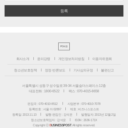
PC버전
회사소개
윤리강령
개인정보처리방침
이용자위원회
청소년보호정책
정정·반론보도
기사심의규정
불편신고
서울특별시 성동구 성수일로 39-34 서울숲더스페이스 12층
대표전화 : 1800-6522
팩스 : 070-4015-8658
편집국 : 070-4010-8512
사업본부 : 070-4010-7078
등록번호 : 서울 아 02897
제호 : 비즈니스포스트
등록일: 2013.11.13
발행·편집인 : 강석운
발행일자: 2013년 12월 2일
청소년보호책임자 : 강석운
ISSN : 2636-171X
Copyright ⓒ
B
USINESSPOST
. All rights reserved.