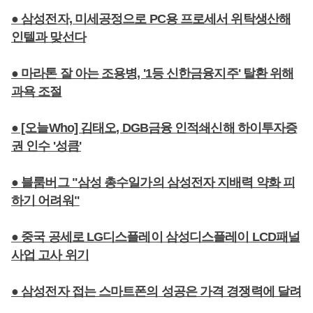
● 삼성전자, 미세공정으로 PC용 프로세서 위탁생산해
인텔과 맞선다
● 마라톤 잘 아는 조용병, '1등 신한금융지주' 탈환 위해
과욕 조절
● [오늘Who] 김태오, DGB금융 인적쇄신해 하이투자증
권 인수 '성큼'
● 블룸버그 "삼성 총수일가의 삼성전자 지배력 약화 피
하기 어려워"
● 중국 공세로 LG디스플레이 삼성디스플레이 LCD패널
사업 고사 위기
● 삼성전자 접는 스마트폰의 성공은 가격 경쟁력에 달려