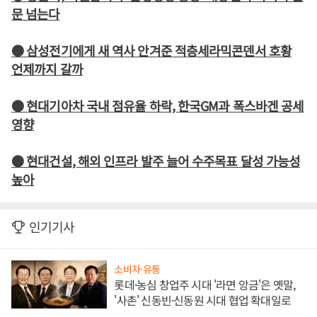
문 넘는다
● 삼성전기에게 새 역사 안겨준 적층세라믹콘덴서 호황
언제까지 갈까
● 현대기아차 국내 점유율 하락, 한국GM과 폭스바겐 공세
영향
● 현대건설, 해외 인프라 발주 늘어 수주목표 달성 가능성
높아
인기기사
소비자·유통
롯데·농심 창업주 시대 '라면 앙금'은 옛말,
'사촌' 신동빈·신동원 시대 협업 확대일로