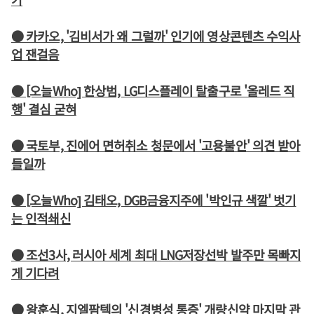
● 카카오, '김비서가 왜 그럴까' 인기에 영상콘텐츠 수익사
업 잰걸음
● [오늘Who] 한상범, LG디스플레이 탈출구로 '올레드 직
행' 결심 굳혀
● 국토부, 진에어 면허취소 청문에서 '고용불안' 의견 받아
들일까
● [오늘Who] 김태오, DGB금융지주에 '박인규 색깔' 벗기
는 인적쇄신
● 조선3사, 러시아 세계 최대 LNG저장선박 발주만 목빠지
게 기다려
● 왕훈식, 지엘팜텍의 '신경병성 통증' 개량신약 마지막 관