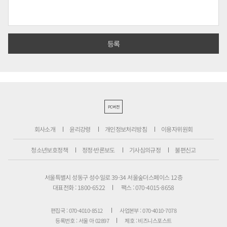
PC버전
회사소개
윤리강령
개인정보처리방침
이용자위원회
청소년보호정책
정정·반론보도
기사심의규정
불편신고
서울특별시 성동구 성수일로 39-34 서울숲더스페이스 12층
대표전화 : 1800-6522
팩스 : 070-4015-8658
편집국 : 070-4010-8512
사업본부 : 070-4010-7078
등록번호 : 서울 아 02897
제호 : 비즈니스포스트