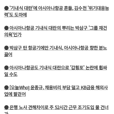
● '기내식 대란'에 아시아나항공 흔들, 김수천 '위기대응능
력'도 도마에
● 아시아나항공 기내식 대란의 뿌리는 박삼구 '그룹 재건
의욕'인가
● 박삼구 탄 항공기에만 기내식, 아시아나항공 향한 분노
끓어
● 아시아나항공도 기내식 대란으로 '갑횡포' 논란에 휩싸
일 수도
● [오늘Who] 윤종규, 채용비리 부담 덜고 KB금융 해외사
업에 팔걷어
● 은행 노사 견해차이로 주 52시간 근무 조기도입 물 건너
가