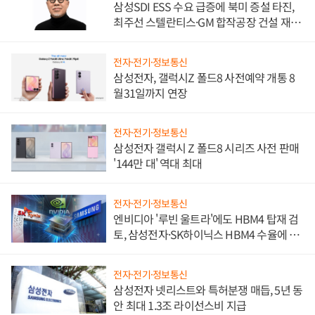
삼성SDI ESS 수요 급증에 북미 증설 타진,
최주선 스텔란티스·GM 합작공장 건설 재추
진하나
전자·전기·정보통신
삼성전자, 갤럭시Z 폴드8 사전예약 개통 8
월31일까지 연장
전자·전기·정보통신
삼성전자 갤럭시 Z 폴드8 시리즈 사전 판매
'144만 대' 역대 최대
전자·전기·정보통신
엔비디아 '루빈 울트라'에도 HBM4 탑재 검
토, 삼성전자·SK하이닉스 HBM4 수율에 주
도권 갈린다
전자·전기·정보통신
삼성전자 넷리스트와 특허분쟁 매듭, 5년 동
안 최대 1.3조 라이선스비 지급