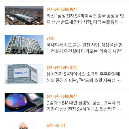
전자·전기·정보통신
외신 "삼성전자 SK하이닉스 중국 공장용 현
지 생산 반도체 장비 시험, 미국 수출통제 대
비"
건설
국내외서 속도 붙는 원전 사업, 삼성물산·현
대건설·대우건설에 다가오는 '약속의 시간'
전자·전기·정보통신
삼성전자 SK하이닉스 소극적 주주환원에
해외 증권가 비판, "반도체 호황 지속성 의
문"
전자·전기·정보통신
D램과 HBM 내년 물량도 '품절', 고객사 위
기감이 삼성전자 SK하이닉스 협상력 더 키
워
화학·에너지