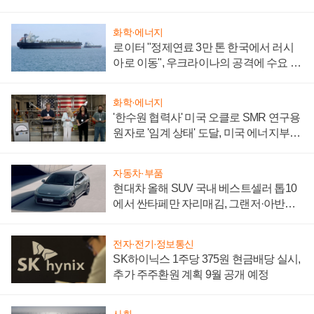
화학·에너지
로이터 "정제연료 3만 톤 한국에서 러시
아로 이동", 우크라이나의 공격에 수요 늘
어
화학·에너지
'한수원 협력사' 미국 오클로 SMR 연구용
원자로 '임계 상태' 도달, 미국 에너지부
"중요한 이정표"
자동차·부품
현대차 올해 SUV 국내 베스트셀러 톱10
에서 싼타페만 자리매김, 그랜저·아반떼
'세단 쌍끌이'로 내수 방어
전자·전기·정보통신
SK하이닉스 1주당 375원 현금배당 실시,
추가 주주환원 계획 9월 공개 예정