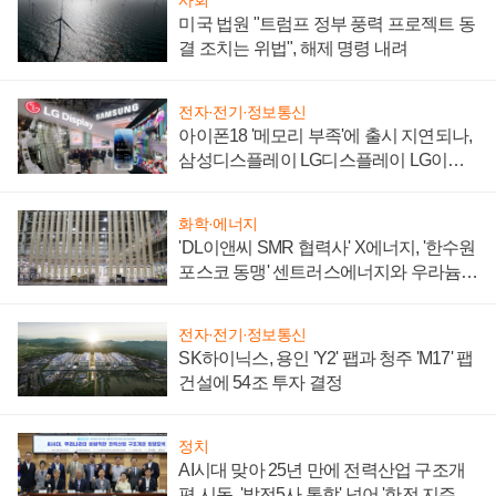
사회
미국 법원 "트럼프 정부 풍력 프로젝트 동
결 조치는 위법", 해제 명령 내려
전자·전기·정보통신
아이폰18 '메모리 부족'에 출시 지연되나,
삼성디스플레이 LG디스플레이 LG이노
텍 '탈애플' 수익 다각화 속도
화학·에너지
'DL이앤씨 SMR 협력사' X에너지, '한수원
포스코 동맹' 센트러스에너지와 우라늄
계약 체결
전자·전기·정보통신
SK하이닉스, 용인 'Y2' 팹과 청주 'M17' 팹
건설에 54조 투자 결정
정치
AI시대 맞아 25년 만에 전력산업 구조개
편 시동, '발전5사 통합' 넘어 '한전 지주사'