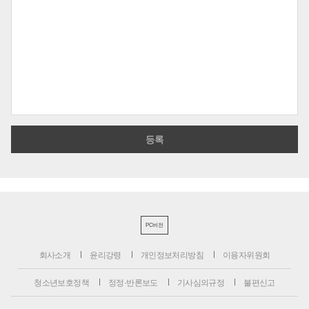
PC버전
회사소개
윤리강령
개인정보처리방침
이용자위원회
청소년보호정책
정정·반론보도
기사심의규정
불편신고