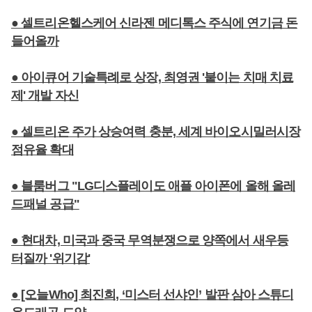
● 셀트리온헬스케어 신라젠 메디톡스 주식에 연기금 돈
들어올까
● 아이큐어 기술특례로 상장, 최영권 '붙이는 치매 치료
제' 개발 자신
● 셀트리온 주가 상승여력 충분, 세계 바이오시밀러시장
점유율 확대
● 블룸버그 "LG디스플레이도 애플 아이폰에 올해 올레
드패널 공급"
● 현대차, 미국과 중국 무역분쟁으로 양쪽에서 새우등
터질까 '위기감'
● [오늘Who] 최진희, ‘미스터 선샤인’ 발판 삼아 스튜디