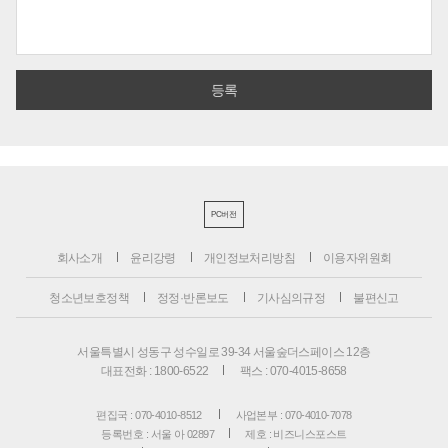
PC버전
회사소개
윤리강령
개인정보처리방침
이용자위원회
청소년보호정책
정정·반론보도
기사심의규정
불편신고
서울특별시 성동구 성수일로 39-34 서울숲더스페이스 12층
대표전화 : 1800-6522
팩스 : 070-4015-8658
편집국 : 070-4010-8512
사업본부 : 070-4010-7078
등록번호 : 서울 아 02897
제호 : 비즈니스포스트