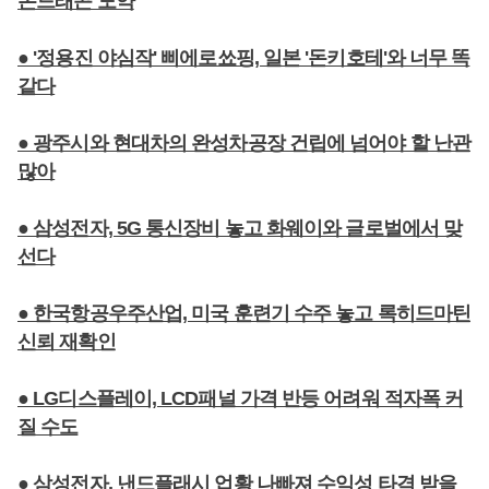
온드래곤 도약
● '정용진 야심작' 삐에로쑈핑, 일본 '돈키호테'와 너무 똑
같다
● 광주시와 현대차의 완성차공장 건립에 넘어야 할 난관
많아
● 삼성전자, 5G 통신장비 놓고 화웨이와 글로벌에서 맞
선다
● 한국항공우주산업, 미국 훈련기 수주 놓고 록히드마틴
신뢰 재확인
● LG디스플레이, LCD패널 가격 반등 어려워 적자폭 커
질 수도
● 삼성전자, 낸드플래시 업황 나빠져 수익성 타격 받을