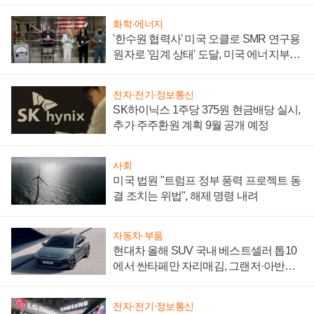
화학·에너지
'한수원 협력사' 미국 오클로 SMR 연구용
원자로 '임계 상태' 도달, 미국 에너지부
"중요한 이정표"
전자·전기·정보통신
SK하이닉스 1주당 375원 현금배당 실시,
추가 주주환원 계획 9월 공개 예정
사회
미국 법원 "트럼프 정부 풍력 프로젝트 동
결 조치는 위법", 해제 명령 내려
자동차·부품
현대차 올해 SUV 국내 베스트셀러 톱10
에서 싼타페만 자리매김, 그랜저·아반떼
'세단 쌍끌이'로 내수 방어
전자·전기·정보통신