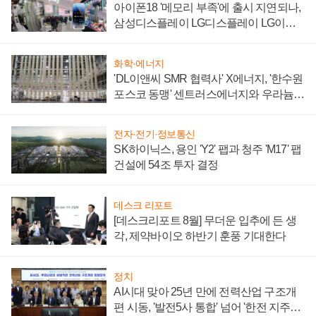
아이폰18 '메모리 부족'에 출시 지연되나,
삼성디스플레이 LG디스플레이 LG이노
텍 '탈애플' 수익 다각화 속도
화학·에너지
'DL이앤씨 SMR 협력사' X에너지, '한수원
포스코 동맹' 센트러스에너지와 우라늄
계약 체결
전자·전기·정보통신
SK하이닉스, 용인 'Y2' 팹과 청주 'M17' 팹
건설에 54조 투자 결정
데스크 리포트
[데스크리포트 8월] 무더운 입추에 든 생
각, 제약바이오 하반기 훈풍 기대한다
정치
AI시대 맞아 25년 만에 전력산업 구조개
편 시동, '발전5사 통합' 넘어 '한전 지주사'