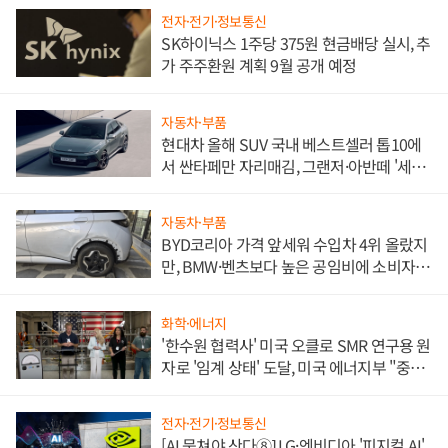
전자·전기·정보통신
SK하이닉스 1주당 375원 현금배당 실시, 추
가 주주환원 계획 9월 공개 예정
자동차·부품
현대차 올해 SUV 국내 베스트셀러 톱10에
서 싼타페만 자리매김, 그랜저·아반떼 '세단
쌍끌이'로 내수 방어
자동차·부품
BYD코리아 가격 앞세워 수입차 4위 올랐지
만, BMW·벤츠보다 높은 공임비에 소비자
불만 폭발
화학·에너지
'한수원 협력사' 미국 오클로 SMR 연구용 원
자로 '임계 상태' 도달, 미국 에너지부 "중요
한 이정표"
전자·전기·정보통신
[AI 뭉쳐야 산다⑧] LG·엔비디아 '피지컬 AI'