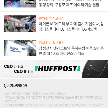
동맹 강화, 구광모 제조·데이터·기술 결집
해 종합 로보틱스 기업으로
전자·전기·정보통신
아이폰18 '메모리 부족'에 출시 지연되나, 삼
성디스플레이 LG디스플레이 LG이노텍 '탈
애플' 수익 다각화 속도
전자·전기·정보통신
삼성전자 넷리스트와 특허분쟁 매듭, 5년 동
안 최대 1.3조 라이선스비 지급
기사댓글
0
개
200자까지 쓰실 수 있습니다. (현재 0 byte / 최대 400byte)
저작권 등 다른 사람의 권리를 침해하거나 명예를 훼손하는 댓글은 관련 법률에 의해 제재를 받을
수 있습니다.
타인에게 불쾌감을 주는 욕설 등 비하하는 단어가 내용에 포함되거나 인신공격성 글은 관리자의 판