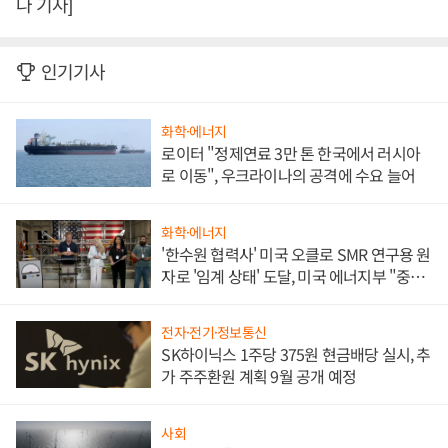
나 기자]
인기기사
화학·에너지
로이터 "정제연료 3만 톤 한국에서 러시아
로 이동", 우크라이나의 공격에 수요 늘어
화학·에너지
'한수원 협력사' 미국 오클로 SMR 연구용 원
자로 '임계 상태' 도달, 미국 에너지부 "중요
한 이정표"
전자·전기·정보통신
SK하이닉스 1주당 375원 현금배당 실시, 추
가 주주환원 계획 9월 공개 예정
사회