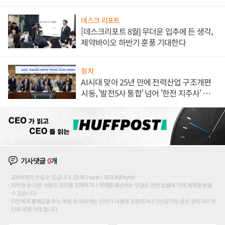
데스크 리포트
[데스크리포트 8월] 무더운 입추에 든 생각,
제약바이오 하반기 훈풍 기대한다
정치
AI시대 맞아 25년 만에 전력산업 구조개편
시동, '발전5사 통합' 넘어 '한전 지주사' 재편
론도
기사댓글
0
개
200자까지 쓰실 수 있습니다. (현재 0 byte / 최대 400byte)
저작권 등 다른 사람의 권리를 침해하거나 명예를 훼손하는 댓글은 관련 법률에 의해 제재를 받을
수 있습니다.
타인에게 불쾌감을 주는 욕설 등 비하하는 단어가 내용에 포함되거나 인신공격성 글은 관리자의 판
단에 의해 삭제 합니다.