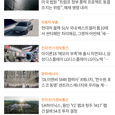
미국 법원 "트럼프 정부 풍력 프로젝트 동결
조치는 위법", 해제 명령 내려
자동차·부품
현대차 올해 SUV 국내 베스트셀러 톱10에
서 싼타페만 자리매김, 그랜저·아반떼 '세단
쌍끌이'로 내수 방어
전자·전기·정보통신
아이폰18 '메모리 부족'에 출시 지연되나, 삼
성디스플레이 LG디스플레이 LG이노텍 '탈
애플' 수익 다각화 속도
화학·에너지
'DL이앤씨 SMR 협력사' X에너지, '한수원 포
스코 동맹' 센트러스에너지와 우라늄 계약
체결
전자·전기·정보통신
SK하이닉스, 용인 'Y2' 팹과 청주 'M17' 팹
건설에 54조 투자 결정