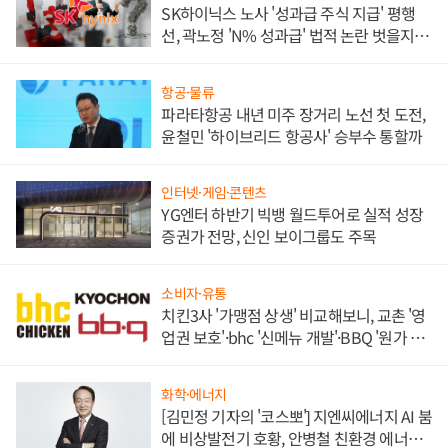
SK하이닉스 노사 '성과급 주식 지급' 평행
선, 곽노정 'N% 성과급' 법적 논란 벗을지 주
목
항공·물류
파라타항공 내년 미주 장거리 노선 첫 도전,
윤철민 '하이브리드 항공사' 승부수 통할까
인터넷·게임·콘텐츠
YG엔터 하반기 빅뱅 월드투어로 실적 성장
증권가 전망, 신인 보이그룹도 주목
소비자·유통
치킨3사 '가맹점 상생' 비교해보니, 교촌 '영
업권 보호'·bhc '신메뉴 개발'·BBQ '원가 부
담'
화학·에너지
[김민정 기자의 '코스뽀'] 지엔씨에너지 AI 붐
에 비상발전기 호황, 안병철 친환경 에너지