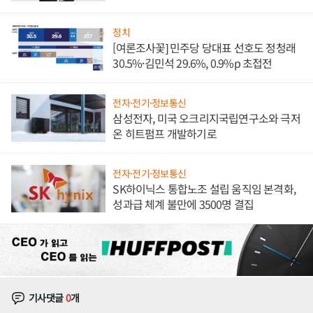
발전전문기업 향한다
정치
[여론조사꽃] 민주당 당대표 선호도 정청래
30.5%·김민석 29.6%, 0.9%p 초접전
전자·전기·정보통신
삼성전자, 미국 오크리지국립연구소와 극저
온 히트펌프 개발하기로
전자·전기·정보통신
SK하이닉스 통합노조 설립 움직임 본격화,
성과급 체계 불만에 3500명 결집
기사댓글
0
개