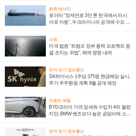
화학·에너지
로이터 "정제연료 3만 톤 한국에서 러시
아로 이동", 우크라이나의 공격에 수요 늘
어
사회
미국 법원 "트럼프 정부 풍력 프로젝트 동
결 조치는 위법", 해제 명령 내려
전자·전기·정보통신
SK하이닉스 1주당 375원 현금배당 실시,
추가 주주환원 계획 9월 공개 예정
자동차·부품
BYD코리아 가격 앞세워 수입차 4위 올랐
지만, BMW·벤츠보다 높은 공임비에 소비
자 불만 폭발
전자·전기·정보통신