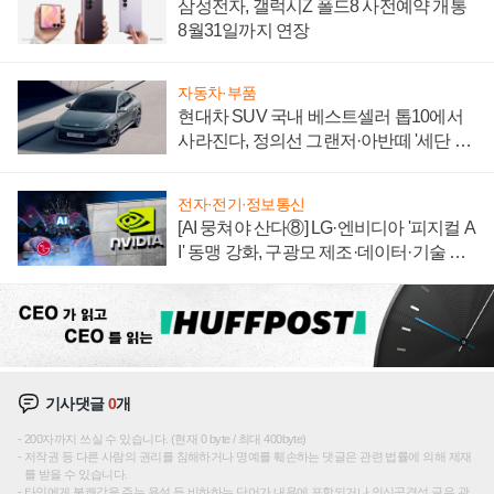
삼성전자, 갤럭시Z 폴드8 사전예약 개통
8월31일까지 연장
자동차·부품
현대차 SUV 국내 베스트셀러 톱10에서
사라진다, 정의선 그랜저·아반떼 '세단 쌍
끌이'로 내수 방어
전자·전기·정보통신
[AI 뭉쳐야 산다⑧] LG·엔비디아 '피지컬 A
I' 동맹 강화, 구광모 제조·데이터·기술 결
집해 종합 로보틱스 기업으로
기사댓글
0
개
200자까지 쓰실 수 있습니다. (현재 0 byte / 최대 400byte)
저작권 등 다른 사람의 권리를 침해하거나 명예를 훼손하는 댓글은 관련 법률에 의해 제재
를 받을 수 있습니다.
타인에게 불쾌감을 주는 욕설 등 비하하는 단어가 내용에 포함되거나 인신공격성 글은 관