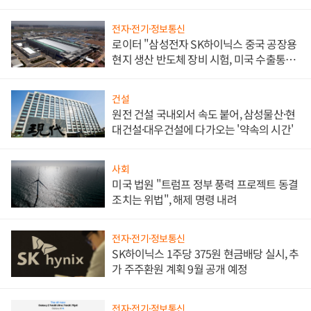
문"
전자·전기·정보통신
로이터 "삼성전자 SK하이닉스 중국 공장용
현지 생산 반도체 장비 시험, 미국 수출통제
대비"
건설
원전 건설 국내외서 속도 붙어, 삼성물산·현
대건설·대우건설에 다가오는 '약속의 시간'
사회
미국 법원 "트럼프 정부 풍력 프로젝트 동결
조치는 위법", 해제 명령 내려
전자·전기·정보통신
SK하이닉스 1주당 375원 현금배당 실시, 추
가 주주환원 계획 9월 공개 예정
전자·전기·정보통신