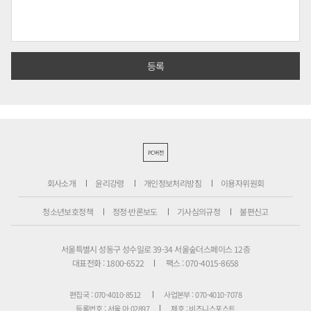
PC버전
회사소개
윤리강령
개인정보처리방침
이용자위원회
청소년보호정책
정정·반론보도
기사심의규정
불편신고
서울특별시 성동구 성수일로 39-34 서울숲더스페이스 12층
대표전화 : 1800-6522
팩스 : 070-4015-8658
편집국 : 070-4010-8512
사업본부 : 070-4010-7078
등록번호 : 서울 아 02897
제호 : 비즈니스포스트