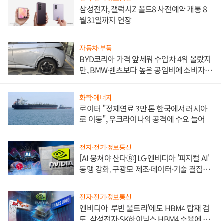
삼성전자, 갤럭시Z 폴드8 사전예약 개통 8
월31일까지 연장
자동차·부품
BYD코리아 가격 앞세워 수입차 4위 올랐지
만, BMW·벤츠보다 높은 공임비에 소비자
불만 폭발
화학·에너지
로이터 "정제연료 3만 톤 한국에서 러시아
로 이동", 우크라이나의 공격에 수요 늘어
전자·전기·정보통신
[AI 뭉쳐야 산다⑧] LG·엔비디아 '피지컬 AI'
동맹 강화, 구광모 제조·데이터·기술 결집
해 종합 로보틱스 기업으로
전자·전기·정보통신
엔비디아 '루빈 울트라'에도 HBM4 탑재 검
토, 삼성전자·SK하이닉스 HBM4 수율에 주