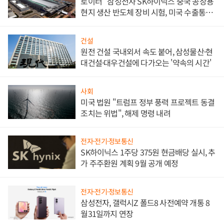
로이터 "삼성전자 SK하이닉스 중국 공장용
현지 생산 반도체 장비 시험, 미국 수출통제
대비"
건설
원전 건설 국내외서 속도 붙어, 삼성물산·현
대건설·대우건설에 다가오는 '약속의 시간'
사회
미국 법원 "트럼프 정부 풍력 프로젝트 동결
조치는 위법", 해제 명령 내려
전자·전기·정보통신
SK하이닉스 1주당 375원 현금배당 실시, 추
가 주주환원 계획 9월 공개 예정
전자·전기·정보통신
삼성전자, 갤럭시Z 폴드8 사전예약 개통 8
월31일까지 연장