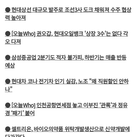
● 현대상선 대규모 발주로 조선3사 도크 채워져 수주 협상
력 높아져
● [오늘Who] 권오갑, 현대오일뱅크 '상장 3수'는 없다 각
오 다져
● 삼성중공업 2분기도 적자 불가피, 하반기는 매출 반등
예상
● 현대차 코나 전기차 인기 실감, 노조 "왜 직원할인 안하
나"
● [오늘Who] 인천공항면세점 놓고 이부진 ‘관록’과 정유
경 ‘패기’ 붙어
● 셀트리온, 바이오의약품 위탁개발생산으로 신약개발에
다가간다