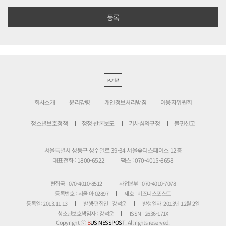
PC버전
회사소개
윤리강령
개인정보처리방침
이용자위원회
청소년보호정책
정정·반론보도
기사심의규정
불편신고
서울특별시 성동구 성수일로 39-34 서울숲더스페이스 12층
대표전화 : 1800-6522
팩스 : 070-4015-8658
편집국 : 070-4010-8512
사업본부 : 070-4010-7078
등록번호 : 서울 아 02897
제호 : 비즈니스포스트
등록일: 2013.11.13
발행·편집인 : 강석운
발행일자: 2013년 12월 2일
청소년보호책임자 : 강석운
ISSN : 2636-171X
Copyright ⓒ
B
USINESSPOST
. All rights reserved.