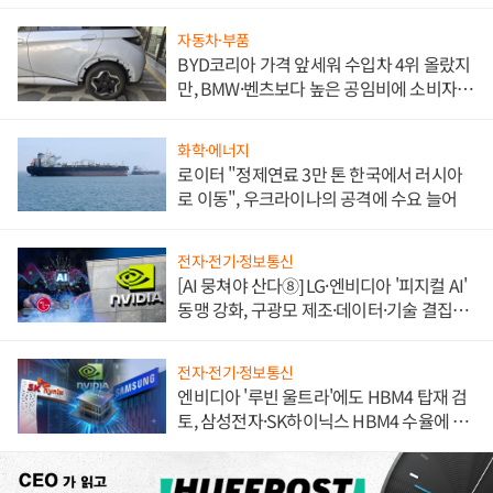
자동차·부품
BYD코리아 가격 앞세워 수입차 4위 올랐지
만, BMW·벤츠보다 높은 공임비에 소비자
불만 폭발
화학·에너지
로이터 "정제연료 3만 톤 한국에서 러시아
로 이동", 우크라이나의 공격에 수요 늘어
전자·전기·정보통신
[AI 뭉쳐야 산다⑧] LG·엔비디아 '피지컬 AI'
동맹 강화, 구광모 제조·데이터·기술 결집
해 종합 로보틱스 기업으로
전자·전기·정보통신
엔비디아 '루빈 울트라'에도 HBM4 탑재 검
토, 삼성전자·SK하이닉스 HBM4 수율에 주
도권 갈린다