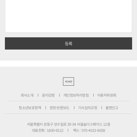
PC버전
회사소개
윤리강령
개인정보처리방침
이용자위원회
청소년보호정책
정정·반론보도
기사심의규정
불편신고
서울특별시 성동구 성수일로 39-34 서울숲더스페이스 12층
대표전화 : 1800-6522
팩스 : 070-4015-8658