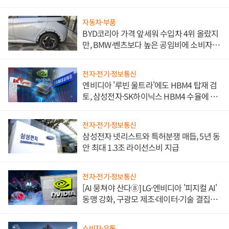
자동차·부품
BYD코리아 가격 앞세워 수입차 4위 올랐지
만, BMW·벤츠보다 높은 공임비에 소비자
불만 폭발
전자·전기·정보통신
엔비디아 '루빈 울트라'에도 HBM4 탑재 검
토, 삼성전자·SK하이닉스 HBM4 수율에 주
도권 갈린다
전자·전기·정보통신
삼성전자 넷리스트와 특허분쟁 매듭, 5년 동
안 최대 1.3조 라이선스비 지급
전자·전기·정보통신
[AI 뭉쳐야 산다⑧] LG·엔비디아 '피지컬 AI'
동맹 강화, 구광모 제조·데이터·기술 결집
해 종합 로보틱스 기업으로
소비자·유통