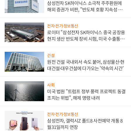
삼성전자 SK하이닉스 소극적 주주환원에
해외 증권가 비판, "반도체 호황 지속성 의
문"
전자·전기·정보통신
로이터 "삼성전자 SK하이닉스 중국 공장용
현지 생산 반도체 장비 시험, 미국 수출통제
대비"
건설
원전 건설 국내외서 속도 붙어, 삼성물산·현
대건설·대우건설에 다가오는 '약속의 시간'
사회
미국 법원 "트럼프 정부 풍력 프로젝트 동결
조치는 위법", 해제 명령 내려
전자·전기·정보통신
삼성전자, 갤럭시Z 폴드8 사전예약 개통 8
월31일까지 연장