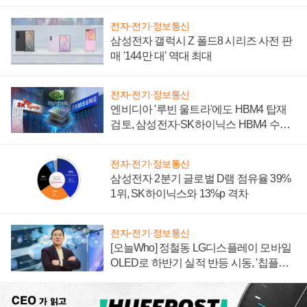
전자·전기·정보통신
삼성전자 갤럭시 Z 폴드8 시리즈 사전 판
매 '144만 대' 역대 최대
전자·전기·정보통신
엔비디아 '루빈 울트라'에도 HBM4 탑재
검토, 삼성전자·SK하이닉스 HBM4 수율
에 주도권 갈린다
전자·전기·정보통신
삼성전자 2분기 글로벌 D램 점유율 39%
1위, SK하이닉스와 13%p 격차
전자·전기·정보통신
[오늘Who] 정철동 LG디스플레이 모바일
OLED로 하반기 실적 반등 시동, '칩플레
이션'에 가격 인하 압박은 부담