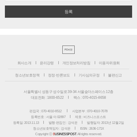
PC버전
회사소개
윤리강령
개인정보처리방침
이용자위원회
청소년보호정책
정정·반론보도
기사심의규정
불편신고
서울특별시 성동구 성수일로 39-34 서울숲더스페이스 12층
대표전화 : 1800-6522
팩스 : 070-4015-8658
편집국 : 070-4010-8512
사업본부 : 070-4010-7078
등록번호 : 서울 아 02897
제호 : 비즈니스포스트
등록일: 2013.11.13
발행·편집인 : 강석운
발행일자: 2013년 12월 2일
청소년보호책임자 : 강석운
ISSN : 2636-171X
Copyright ⓒ
B
USINESSPOST
. All rights reserved.