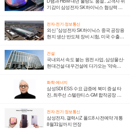
D램과 HBM 내년 물량도 '품절', 고객사 위
기감이 삼성전자 SK하이닉스 협상력 더
키워
전자·전기·정보통신
외신 "삼성전자 SK하이닉스 중국 공장용
현지 생산 반도체 장비 시험, 미국 수출통
제 대비"
건설
국내외서 속도 붙는 원전 사업, 삼성물산·
현대건설·대우건설에 다가오는 '약속의
시간'
화학·에너지
삼성SDI ESS 수요 급증에 북미 증설 타
진, 최주선 스텔란티스·GM 합작공장 건
설 재추진하나
전자·전기·정보통신
삼성전자, 갤럭시Z 폴드8 사전예약 개통
8월31일까지 연장