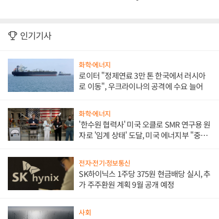
인기기사
화학·에너지
로이터 "정제연료 3만 톤 한국에서 러시아
로 이동", 우크라이나의 공격에 수요 늘어
화학·에너지
'한수원 협력사' 미국 오클로 SMR 연구용 원
자로 '임계 상태' 도달, 미국 에너지부 "중요
한 이정표"
전자·전기·정보통신
SK하이닉스 1주당 375원 현금배당 실시, 추
가 주주환원 계획 9월 공개 예정
사회