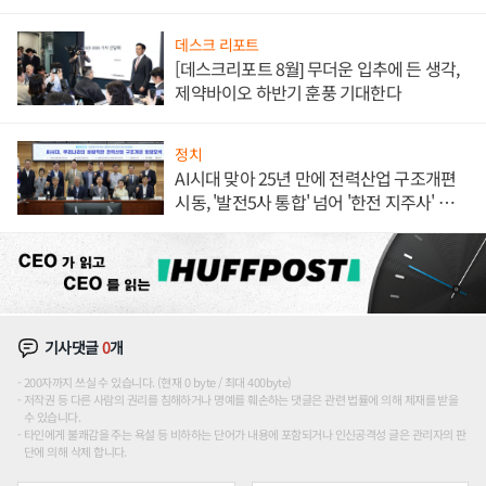
데스크 리포트
[데스크리포트 8월] 무더운 입추에 든 생각,
제약바이오 하반기 훈풍 기대한다
정치
AI시대 맞아 25년 만에 전력산업 구조개편
시동, '발전5사 통합' 넘어 '한전 지주사' 재편
론도
기사댓글
0
개
200자까지 쓰실 수 있습니다. (현재 0 byte / 최대 400byte)
저작권 등 다른 사람의 권리를 침해하거나 명예를 훼손하는 댓글은 관련 법률에 의해 제재를 받을
수 있습니다.
타인에게 불쾌감을 주는 욕설 등 비하하는 단어가 내용에 포함되거나 인신공격성 글은 관리자의 판
단에 의해 삭제 합니다.