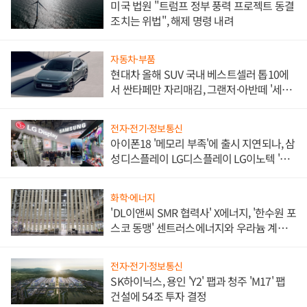
미국 법원 "트럼프 정부 풍력 프로젝트 동결
조치는 위법", 해제 명령 내려
자동차·부품
현대차 올해 SUV 국내 베스트셀러 톱10에
서 싼타페만 자리매김, 그랜저·아반떼 '세단
쌍끌이'로 내수 방어
전자·전기·정보통신
아이폰18 '메모리 부족'에 출시 지연되나, 삼
성디스플레이 LG디스플레이 LG이노텍 '탈
애플' 수익 다각화 속도
화학·에너지
'DL이앤씨 SMR 협력사' X에너지, '한수원 포
스코 동맹' 센트러스에너지와 우라늄 계약
체결
전자·전기·정보통신
SK하이닉스, 용인 'Y2' 팹과 청주 'M17' 팹
건설에 54조 투자 결정