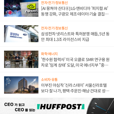
전자·전기·정보통신
[AI 뭉쳐야 산다⑧] LG·엔비디아 '피지컬 AI'
동맹 강화, 구광모 제조·데이터·기술 결집
해 종합 로보틱스 기업으로
전자·전기·정보통신
삼성전자 넷리스트와 특허분쟁 매듭, 5년 동
안 최대 1.3조 라이선스비 지급
화학·에너지
'한수원 협력사' 미국 오클로 SMR 연구용 원
자로 '임계 상태' 도달, 미국 에너지부 "중요
한 이정표"
소비자·유통
이부진 야심작 '신라스테이' 서울신라호텔
보다 잘 나가, 평택·주문진·해남·건대로 성
장판 더 넓힌다