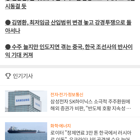
시동걸 듯
● 김명환, 최저임금 산입범위 변경 놓고 강경투쟁으로 돌
아서나
● 수주 늘지만 인도지연 겪는 중국, 한국 조선사의 반사이
익 기대 커져
인기기사
전자·전기·정보통신
삼성전자 SK하이닉스 소극적 주주환원에
해외 증권가 비판, "반도체 호황 지속성 의
문"
화학·에너지
로이터 "정제연료 3만 톤 한국에서 러시아
로 이동", 우크라이나의 공격에 수요 늘어