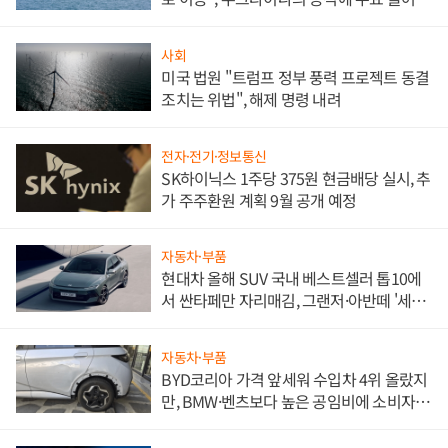
사회
미국 법원 "트럼프 정부 풍력 프로젝트 동결
조치는 위법", 해제 명령 내려
전자·전기·정보통신
SK하이닉스 1주당 375원 현금배당 실시, 추
가 주주환원 계획 9월 공개 예정
자동차·부품
현대차 올해 SUV 국내 베스트셀러 톱10에
서 싼타페만 자리매김, 그랜저·아반떼 '세단
쌍끌이'로 내수 방어
자동차·부품
BYD코리아 가격 앞세워 수입차 4위 올랐지
만, BMW·벤츠보다 높은 공임비에 소비자
불만 폭발