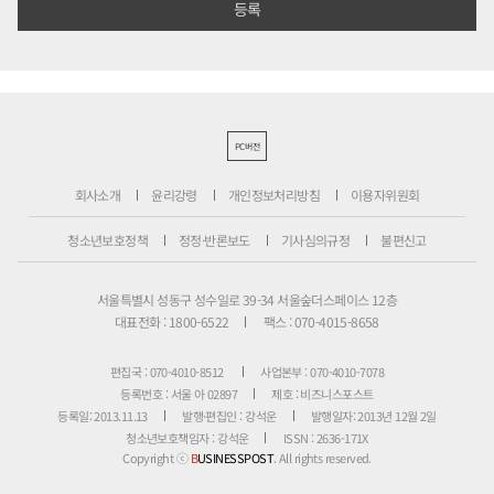
PC버전
회사소개
윤리강령
개인정보처리방침
이용자위원회
청소년보호정책
정정·반론보도
기사심의규정
불편신고
서울특별시 성동구 성수일로 39-34 서울숲더스페이스 12층
대표전화 : 1800-6522
팩스 : 070-4015-8658
편집국 : 070-4010-8512
사업본부 : 070-4010-7078
등록번호 : 서울 아 02897
제호 : 비즈니스포스트
등록일: 2013.11.13
발행·편집인 : 강석운
발행일자: 2013년 12월 2일
청소년보호책임자 : 강석운
ISSN : 2636-171X
Copyright ⓒ
B
USINESSPOST
. All rights reserved.