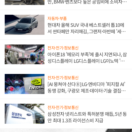
만, BMW·벤츠보다 높은 공임비에 소비자
불만 폭발
자동차·부품
현대차 올해 SUV 국내 베스트셀러 톱10에
서 싼타페만 자리매김, 그랜저·아반떼 '세단
쌍끌이'로 내수 방어
전자·전기·정보통신
아이폰18 '메모리 부족'에 출시 지연되나, 삼
성디스플레이 LG디스플레이 LG이노텍 '탈
애플' 수익 다각화 속도
전자·전기·정보통신
[AI 뭉쳐야 산다⑧] LG·엔비디아 '피지컬 AI'
동맹 강화, 구광모 제조·데이터·기술 결집
해 종합 로보틱스 기업으로
전자·전기·정보통신
삼성전자 넷리스트와 특허분쟁 매듭, 5년 동
안 최대 1.3조 라이선스비 지급