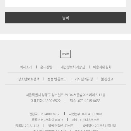
PC버전
회사소개
윤리강령
개인정보처리방침
이용자위원회
청소년보호정책
정정·반론보도
기사심의규정
불편신고
서울특별시 성동구 성수일로 39-34 서울숲더스페이스 12층
대표전화 : 1800-6522
팩스 : 070-4015-8658
편집국 : 070-4010-8512
사업본부 : 070-4010-7078
등록번호 : 서울 아 02897
제호 : 비즈니스포스트
등록일: 2013.11.13
발행·편집인 : 강석운
발행일자: 2013년 12월 2일