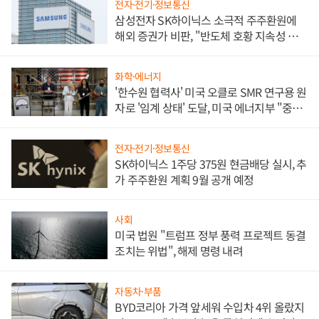
전자·전기·정보통신
삼성전자 SK하이닉스 소극적 주주환원에
해외 증권가 비판, "반도체 호황 지속성 의
문"
화학·에너지
'한수원 협력사' 미국 오클로 SMR 연구용 원
자로 '임계 상태' 도달, 미국 에너지부 "중요
한 이정표"
전자·전기·정보통신
SK하이닉스 1주당 375원 현금배당 실시, 추
가 주주환원 계획 9월 공개 예정
사회
미국 법원 "트럼프 정부 풍력 프로젝트 동결
조치는 위법", 해제 명령 내려
자동차·부품
BYD코리아 가격 앞세워 수입차 4위 올랐지