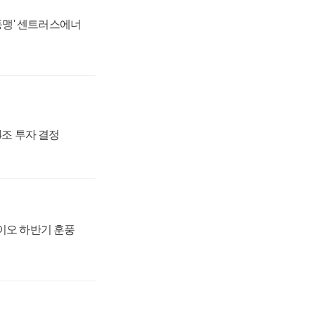
 동맹' 센트러스에너
54조 투자 결정
바이오 하반기 훈풍