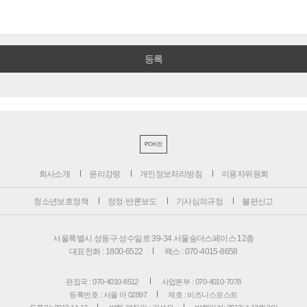
PC버전
회사소개
윤리강령
개인정보처리방침
이용자위원회
청소년보호정책
정정·반론보도
기사심의규정
불편신고
서울특별시 성동구 성수일로 39-34 서울숲더스페이스 12층
대표전화 : 1800-6522
팩스 : 070-4015-8658
편집국 : 070-4010-8512
사업본부 : 070-4010-7078
등록번호 : 서울 아 02897
제호 : 비즈니스포스트