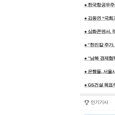
● 한국항공우주
● 김동연 “국
● 삼화콘덴서,
● "한진칼 주가
● "남북 경제협
● 은행들, 서울
● GS건설 목표
인기기사