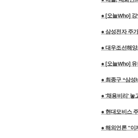
● [오늘Who]
● 삼성전자 주가
● 대우조선해양,
● [오늘Who]
● 최종구 “삼
● '채용비리'
● 현대모비스 
● 해외언론 "