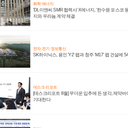
화학·에너지
'DL이앤씨 SMR 협력사' X에너지, '한수원 포스코
지와 우라늄 계약 체결
전자·전기·정보통신
SK하이닉스, 용인 'Y2' 팹과 청주 'M17' 팹 건설에 
데스크 리포트
[데스크리포트 8월] 무더운 입추에 든 생각, 제약
기대한다