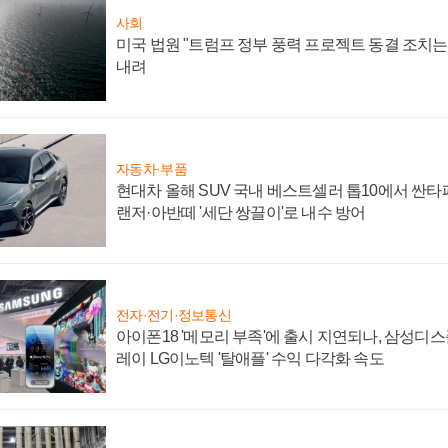
사회
미국 법원 "트럼프 정부 풍력 프로젝트 동결 조치는 
내려
자동차·부품
현대차 올해 SUV 국내 베스트셀러 톱10에서 싼타
랜저·아반떼 '세단 쌍끌이'로 내수 방어
전자·전기·정보통신
아이폰18 '메모리 부족'에 출시 지연되나, 삼성디
레이 LG이노텍 '탈애플' 수익 다각화 속도