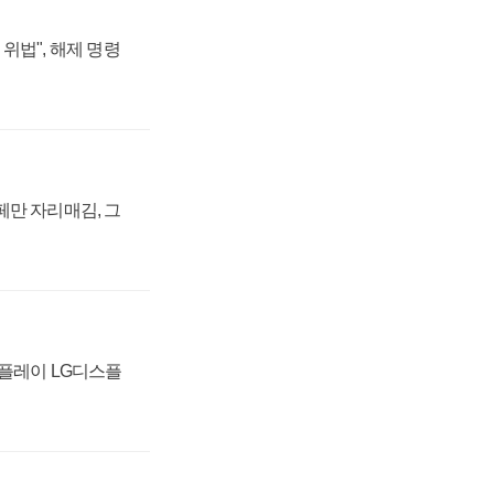
위법", 해제 명령
페만 자리매김, 그
스플레이 LG디스플