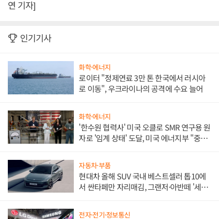
연 기자]
인기기사
화학·에너지
로이터 "정제연료 3만 톤 한국에서 러시아
로 이동", 우크라이나의 공격에 수요 늘어
화학·에너지
'한수원 협력사' 미국 오클로 SMR 연구용 원
자로 '임계 상태' 도달, 미국 에너지부 "중요
한 이정표"
자동차·부품
현대차 올해 SUV 국내 베스트셀러 톱10에
서 싼타페만 자리매김, 그랜저·아반떼 '세단
쌍끌이'로 내수 방어
전자·전기·정보통신