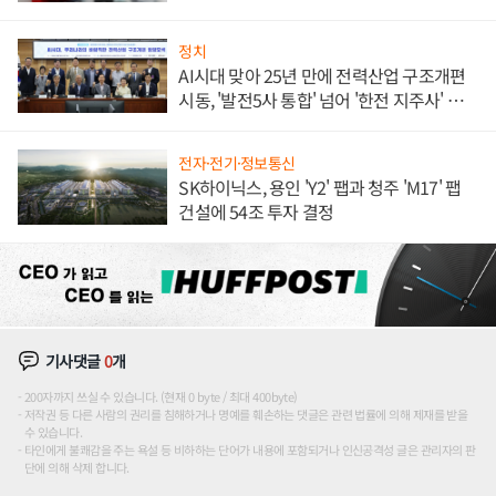
정치
AI시대 맞아 25년 만에 전력산업 구조개편
시동, '발전5사 통합' 넘어 '한전 지주사' 재편
론도
전자·전기·정보통신
SK하이닉스, 용인 'Y2' 팹과 청주 'M17' 팹
건설에 54조 투자 결정
기사댓글
0
개
200자까지 쓰실 수 있습니다. (현재 0 byte / 최대 400byte)
저작권 등 다른 사람의 권리를 침해하거나 명예를 훼손하는 댓글은 관련 법률에 의해 제재를 받을
수 있습니다.
타인에게 불쾌감을 주는 욕설 등 비하하는 단어가 내용에 포함되거나 인신공격성 글은 관리자의 판
단에 의해 삭제 합니다.