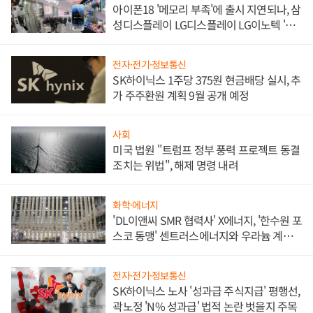
아이폰18 '메모리 부족'에 출시 지연되나, 삼
성디스플레이 LG디스플레이 LG이노텍 '탈
애플' 수익 다각화 속도
전자·전기·정보통신
SK하이닉스 1주당 375원 현금배당 실시, 추
가 주주환원 계획 9월 공개 예정
사회
미국 법원 "트럼프 정부 풍력 프로젝트 동결
조치는 위법", 해제 명령 내려
화학·에너지
'DL이앤씨 SMR 협력사' X에너지, '한수원 포
스코 동맹' 센트러스에너지와 우라늄 계약
체결
전자·전기·정보통신
SK하이닉스 노사 '성과급 주식지급' 평행선,
곽노정 'N% 성과급' 법적 논란 벗을지 주목