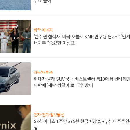
수요 늘어
화학·에너지
'한수원 협력사' 미국 오클로 SMR 연구용 원자로 '임계 
너지부 "중요한 이정표"
자동차·부품
현대차 올해 SUV 국내 베스트셀러 톱10에서 싼타페만
아반떼 '세단 쌍끌이'로 내수 방어
전자·전기·정보통신
SK하이닉스 1주당 375원 현금배당 실시, 추가 주주환
정