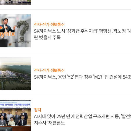
전자·전기·정보통신
SK하이닉스 노사 '성과급 주식지급' 평행선, 곽노정 'N
란 벗을지 주목
전자·전기·정보통신
SK하이닉스, 용인 'Y2' 팹과 청주 'M17' 팹 건설에 5
정치
AI시대 맞아 25년 만에 전력산업 구조개편 시동, '발전5
지주사' 재편론도