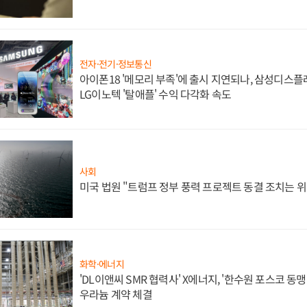
전자·전기·정보통신
아이폰18 '메모리 부족'에 출시 지연되나, 삼성디스
LG이노텍 '탈애플' 수익 다각화 속도
사회
미국 법원 "트럼프 정부 풍력 프로젝트 동결 조치는 위
화학·에너지
'DL이앤씨 SMR 협력사' X에너지, '한수원 포스코 
우라늄 계약 체결