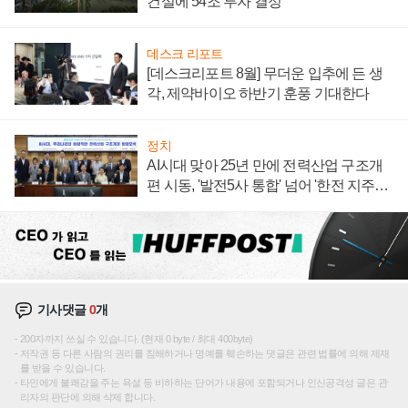
건설에 54조 투자 결정
데스크 리포트
[데스크리포트 8월] 무더운 입추에 든 생
각, 제약바이오 하반기 훈풍 기대한다
정치
AI시대 맞아 25년 만에 전력산업 구조개
편 시동, '발전5사 통합' 넘어 '한전 지주사'
재편론도
기사댓글
0
개
200자까지 쓰실 수 있습니다. (현재 0 byte / 최대 400byte)
저작권 등 다른 사람의 권리를 침해하거나 명예를 훼손하는 댓글은 관련 법률에 의해 제재
를 받을 수 있습니다.
타인에게 불쾌감을 주는 욕설 등 비하하는 단어가 내용에 포함되거나 인신공격성 글은 관
리자의 판단에 의해 삭제 합니다.