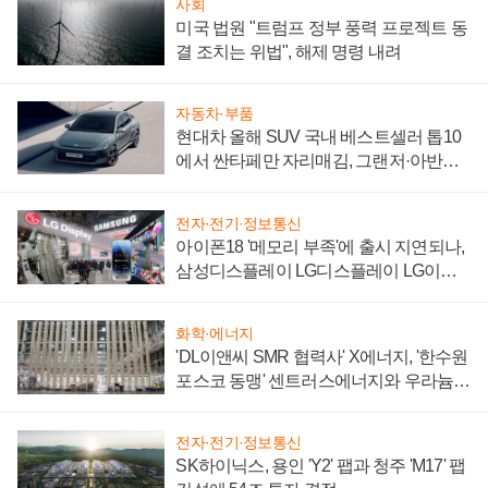
사회
미국 법원 "트럼프 정부 풍력 프로젝트 동
결 조치는 위법", 해제 명령 내려
자동차·부품
현대차 올해 SUV 국내 베스트셀러 톱10
에서 싼타페만 자리매김, 그랜저·아반떼
'세단 쌍끌이'로 내수 방어
전자·전기·정보통신
아이폰18 '메모리 부족'에 출시 지연되나,
삼성디스플레이 LG디스플레이 LG이노
텍 '탈애플' 수익 다각화 속도
화학·에너지
'DL이앤씨 SMR 협력사' X에너지, '한수원
포스코 동맹' 센트러스에너지와 우라늄
계약 체결
전자·전기·정보통신
SK하이닉스, 용인 'Y2' 팹과 청주 'M17' 팹