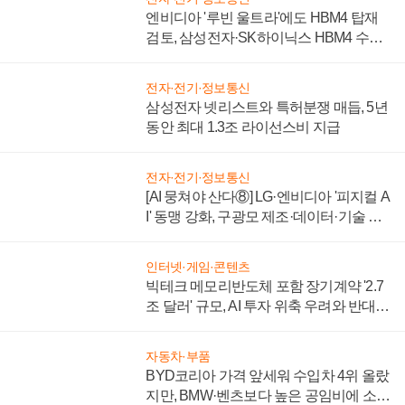
엔비디아 '루빈 울트라'에도 HBM4 탑재
검토, 삼성전자·SK하이닉스 HBM4 수율
에 주도권 갈린다
전자·전기·정보통신
삼성전자 넷리스트와 특허분쟁 매듭, 5년
동안 최대 1.3조 라이선스비 지급
전자·전기·정보통신
[AI 뭉쳐야 산다⑧] LG·엔비디아 '피지컬 A
I' 동맹 강화, 구광모 제조·데이터·기술 결
집해 종합 로보틱스 기업으로
인터넷·게임·콘텐츠
빅테크 메모리반도체 포함 장기계약 '2.7
조 달러' 규모, AI 투자 위축 우려와 반대
신호
자동차·부품
BYD코리아 가격 앞세워 수입차 4위 올랐
지만, BMW·벤츠보다 높은 공임비에 소비