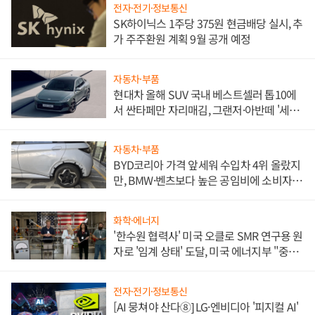
전자·전기·정보통신
SK하이닉스 1주당 375원 현금배당 실시, 추
가 주주환원 계획 9월 공개 예정
자동차·부품
현대차 올해 SUV 국내 베스트셀러 톱10에
서 싼타페만 자리매김, 그랜저·아반떼 '세단
쌍끌이'로 내수 방어
자동차·부품
BYD코리아 가격 앞세워 수입차 4위 올랐지
만, BMW·벤츠보다 높은 공임비에 소비자
불만 폭발
화학·에너지
'한수원 협력사' 미국 오클로 SMR 연구용 원
자로 '임계 상태' 도달, 미국 에너지부 "중요
한 이정표"
전자·전기·정보통신
[AI 뭉쳐야 산다⑧] LG·엔비디아 '피지컬 AI'