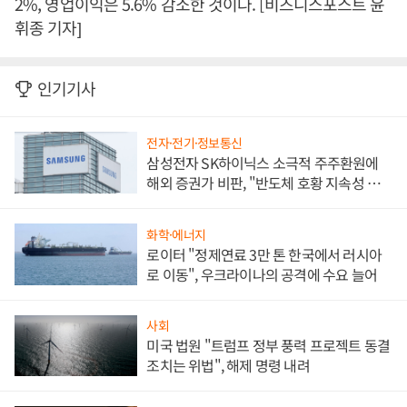
2%, 영업이익은 5.6% 감소한 것이다. [비즈니스포스트 윤
휘종 기자]
인기기사
전자·전기·정보통신
삼성전자 SK하이닉스 소극적 주주환원에
해외 증권가 비판, "반도체 호황 지속성 의
문"
화학·에너지
로이터 "정제연료 3만 톤 한국에서 러시아
로 이동", 우크라이나의 공격에 수요 늘어
사회
미국 법원 "트럼프 정부 풍력 프로젝트 동결
조치는 위법", 해제 명령 내려