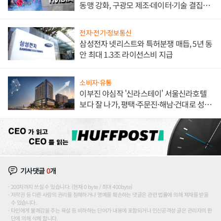
동맹 강화, 구광모 제조·데이터·기술 결집
해 종합 로보틱스 기업으로
전자·전기·정보통신
삼성전자 넷리스트와 특허분쟁 매듭, 5년 동
안 최대 1.3조 라이선스비 지급
소비자·유통
이부진 야심작 '신라스테이' 서울신라호텔
보다 잘 나가, 평택·주문진·해남·건대로 성
장판 더 넓힌다
기사댓글
0
개
200자까지 쓰실 수 있습니다. (현재 0 byte / 최대 400byte)
저작권 등 다른 사람의 권리를 침해하거나 명예를 훼손하는 댓글은 관련 법률에 의해 제재를 받을
수 있습니다.
타인에게 불쾌감을 주는 욕설 등 비하하는 단어가 내용에 포함되거나 인신공격성 글은 관리자의 판
단에 의해 삭제 합니다.