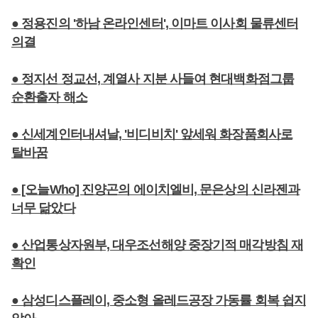
● 정용진의 '하남 온라인센터', 이마트 이사회 물류센터
의결
● 정지선 정교선, 계열사 지분 사들여 현대백화점그룹
순환출자 해소
● 신세계인터내셔날, '비디비치' 앞세워 화장품회사로
탈바꿈
● [오늘Who] 진양곤의 에이치엘비, 문은상의 신라젠과
너무 닮았다
● 산업통상자원부, 대우조선해양 중장기적 매각방침 재
확인
● 삼성디스플레이, 중소형 올레드공장 가동률 회복 쉽지