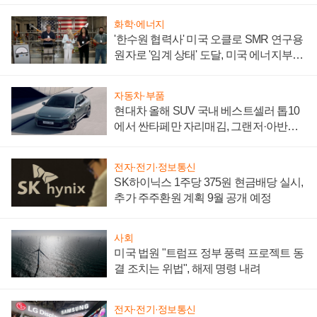
화학·에너지
'한수원 협력사' 미국 오클로 SMR 연구용
원자로 '임계 상태' 도달, 미국 에너지부
"중요한 이정표"
자동차·부품
현대차 올해 SUV 국내 베스트셀러 톱10
에서 싼타페만 자리매김, 그랜저·아반떼
'세단 쌍끌이'로 내수 방어
전자·전기·정보통신
SK하이닉스 1주당 375원 현금배당 실시,
추가 주주환원 계획 9월 공개 예정
사회
미국 법원 "트럼프 정부 풍력 프로젝트 동
결 조치는 위법", 해제 명령 내려
전자·전기·정보통신