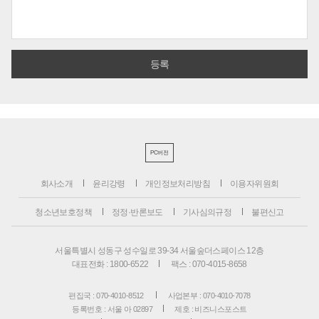
PC버전
회사소개
윤리강령
개인정보처리방침
이용자위원회
청소년보호정책
정정·반론보도
기사심의규정
불편신고
서울특별시 성동구 성수일로 39-34 서울숲더스페이스 12층
대표전화 : 1800-6522
팩스 : 070-4015-8658
편집국 : 070-4010-8512
사업본부 : 070-4010-7078
등록번호 : 서울 아 02897
제호 : 비즈니스포스트