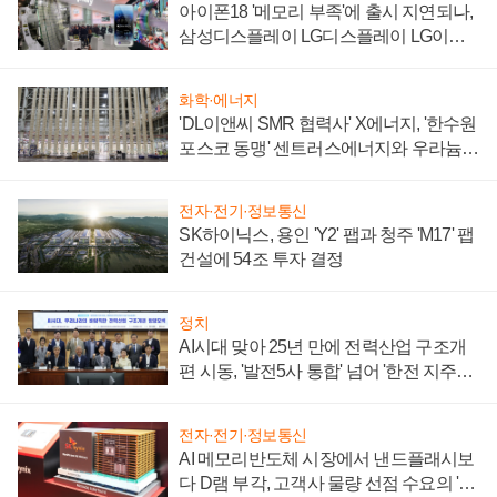
아이폰18 '메모리 부족'에 출시 지연되나,
삼성디스플레이 LG디스플레이 LG이노
텍 '탈애플' 수익 다각화 속도
화학·에너지
'DL이앤씨 SMR 협력사' X에너지, '한수원
포스코 동맹' 센트러스에너지와 우라늄
계약 체결
전자·전기·정보통신
SK하이닉스, 용인 'Y2' 팹과 청주 'M17' 팹
건설에 54조 투자 결정
정치
AI시대 맞아 25년 만에 전력산업 구조개
편 시동, '발전5사 통합' 넘어 '한전 지주사'
재편론도
전자·전기·정보통신
AI 메모리반도체 시장에서 낸드플래시보
다 D램 부각, 고객사 물량 선점 수요의 '우