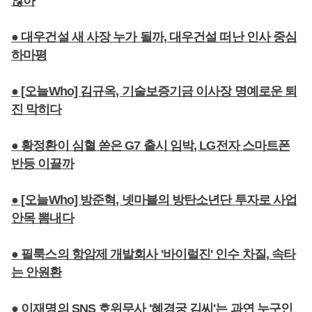
않아
● 대우건설 새 사장 누가 될까, 대우건설 떠난 인사 중심
하마평
● [오늘Who] 김규옥, 기술보증기금 이사장 명예로운 퇴
진 막히다
● 황정환이 심혈 쏟은 G7 출시 임박, LG전자 스마트폰
반등 이끌까
● [오늘Who] 방준혁, 넷마블의 방탄소년단 투자로 사업
안목 뽐내다
● 필룩스의 항암제 개발회사 '바이럴진' 인수 차질, 속타
는 안원환
● 이재명의 SNS 호위무사 '혜경궁 김씨'는 과연 누구인