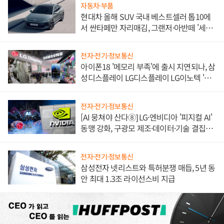
자동차·부품
현대차 올해 SUV 국내 베스트셀러 톱10에
서 싼타페만 자리매김, 그랜저·아반떼 '세단
쌍끌이'로 내수 방어
전자·전기·정보통신
아이폰18 '메모리 부족'에 출시 지연되나, 삼
성디스플레이 LG디스플레이 LG이노텍 '탈
애플' 수익 다각화 속도
전자·전기·정보통신
[AI 뭉쳐야 산다⑧] LG·엔비디아 '피지컬 AI'
동맹 강화, 구광모 제조·데이터·기술 결집
해 종합 로보틱스 기업으로
전자·전기·정보통신
삼성전자 넷리스트와 특허분쟁 매듭, 5년 동
안 최대 1.3조 라이선스비 지급