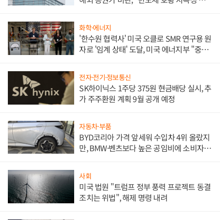
문"
화학·에너지
'한수원 협력사' 미국 오클로 SMR 연구용 원
자로 '임계 상태' 도달, 미국 에너지부 "중요
한 이정표"
전자·전기·정보통신
SK하이닉스 1주당 375원 현금배당 실시, 추
가 주주환원 계획 9월 공개 예정
자동차·부품
BYD코리아 가격 앞세워 수입차 4위 올랐지
만, BMW·벤츠보다 높은 공임비에 소비자
불만 폭발
사회
미국 법원 "트럼프 정부 풍력 프로젝트 동결
조치는 위법", 해제 명령 내려