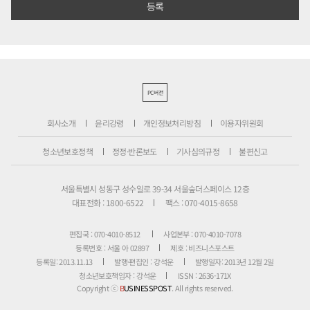
PC버전
회사소개
윤리강령
개인정보처리방침
이용자위원회
청소년보호정책
정정·반론보도
기사심의규정
불편신고
서울특별시 성동구 성수일로 39-34 서울숲더스페이스 12층
대표전화 : 1800-6522
팩스 : 070-4015-8658
편집국 : 070-4010-8512
사업본부 : 070-4010-7078
등록번호 : 서울 아 02897
제호 : 비즈니스포스트
등록일: 2013.11.13
발행·편집인 : 강석운
발행일자: 2013년 12월 2일
청소년보호책임자 : 강석운
ISSN : 2636-171X
Copyright ⓒ
B
USINESSPOST
. All rights reserved.