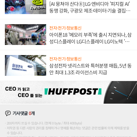
[AI 뭉쳐야 산다⑧] LG·엔비디아 '피지컬 AI'
동맹 강화, 구광모 제조·데이터·기술 결집
해 종합 로보틱스 기업으로
전자·전기·정보통신
아이폰18 '메모리 부족'에 출시 지연되나, 삼
성디스플레이 LG디스플레이 LG이노텍 '탈
애플' 수익 다각화 속도
전자·전기·정보통신
삼성전자 넷리스트와 특허분쟁 매듭, 5년 동
안 최대 1.3조 라이선스비 지급
기사댓글
0
개
200자까지 쓰실 수 있습니다. (현재 0 byte / 최대 400byte)
저작권 등 다른 사람의 권리를 침해하거나 명예를 훼손하는 댓글은 관련 법률에 의해 제재를 받을
수 있습니다.