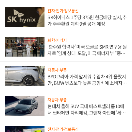
전자·전기·정보통신
SK하이닉스 1주당 375원 현금배당 실시, 추
가 주주환원 계획 9월 공개 예정
화학·에너지
'한수원 협력사' 미국 오클로 SMR 연구용 원
자로 '임계 상태' 도달, 미국 에너지부 "중요
한 이정표"
자동차·부품
BYD코리아 가격 앞세워 수입차 4위 올랐지
만, BMW·벤츠보다 높은 공임비에 소비자
불만 폭발
자동차·부품
현대차 올해 SUV 국내 베스트셀러 톱10에
서 싼타페만 자리매김, 그랜저·아반떼 '세단
쌍끌이'로 내수 방어
전자·전기·정보통신