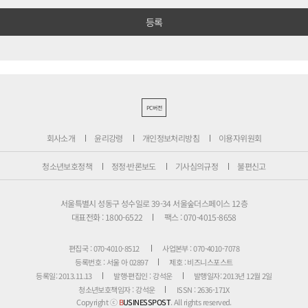
PC버전
회사소개
윤리강령
개인정보처리방침
이용자위원회
청소년보호정책
정정·반론보도
기사심의규정
불편신고
서울특별시 성동구 성수일로 39-34 서울숲더스페이스 12층
대표전화 : 1800-6522
팩스 : 070-4015-8658
편집국 : 070-4010-8512
사업본부 : 070-4010-7078
등록번호 : 서울 아 02897
제호 : 비즈니스포스트
등록일: 2013.11.13
발행·편집인 : 강석운
발행일자: 2013년 12월 2일
청소년보호책임자 : 강석운
ISSN : 2636-171X
Copyright ⓒ
B
USINESSPOST
. All rights reserved.