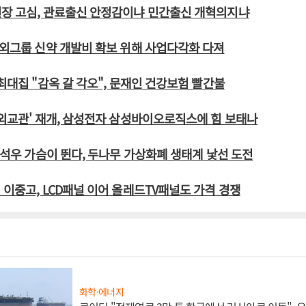
원장 고심, 관료출신 안정감이냐 민간출신 개혁의지냐
중외그룹 신약 개발비 확보 위해 사업다각화 다져
 최대집 "감옥 갈 각오", 문재인 건강보험 빨간불
 외교관' 재개, 삼성전자 삼성바이오로직스에 힘 보태나
 이석우 가슴이 뛴다, 두나무 가상화폐 생태계 낯선 도전
 이중고, LCD패널 이어 올레드TV패널도 가격 경쟁
화학·에너지