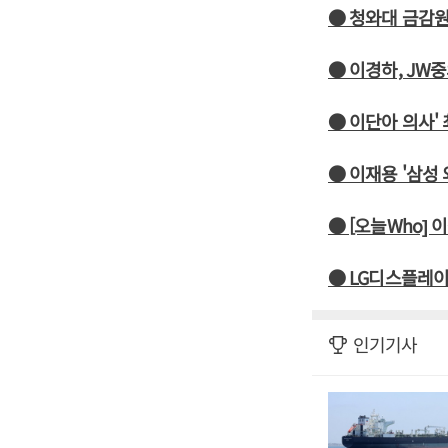
● 청와대 금감
● 이경하, JW
● 이단아 의사'
● 이재용 '삼성
● [오늘Who]
● LG디스플레이
인기기사