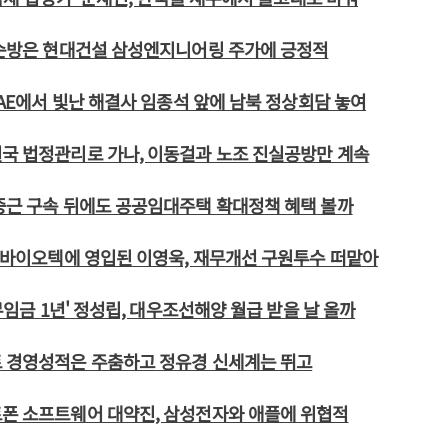
 순방은 현대건설 삼성엔지니어링 주가에 긍정적
 UAE에서 빛난 해결사 임종석 앞에 남북 정상회담 놓여
국 법정관리로 가나, 이동걸과 노조 진실공방만 계속
중근 구속 뒤에도 공공임대주택 확대정책 혜택 볼까
 차바이오텍에 영입된 이영욱, 재무개선 구원투수 떠맡아
'무임금 1년' 정성립, 대우조선해양 월급 받을 날 올까
트 경영성적은 주춤하고 정유경 신세계는 뛰고
트폰 소프트웨어 대약진, 삼성전자와 애플에 위협적