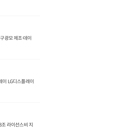
화, 구광모 제조·데이
플레이 LG디스플레이
.3조 라이선스비 지