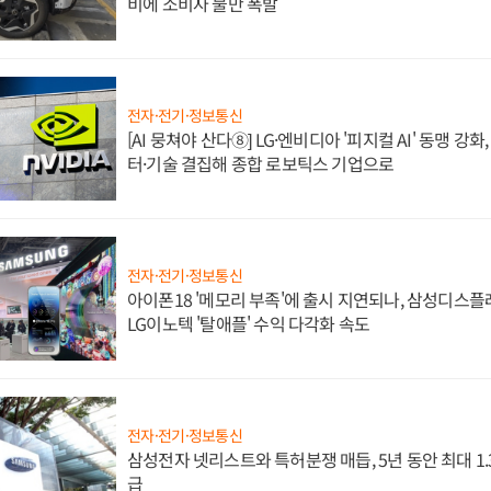
비에 소비자 불만 폭발
전자·전기·정보통신
[AI 뭉쳐야 산다⑧] LG·엔비디아 '피지컬 AI' 동맹 강
터·기술 결집해 종합 로보틱스 기업으로
전자·전기·정보통신
아이폰18 '메모리 부족'에 출시 지연되나, 삼성디스
LG이노텍 '탈애플' 수익 다각화 속도
전자·전기·정보통신
삼성전자 넷리스트와 특허분쟁 매듭, 5년 동안 최대 1
급