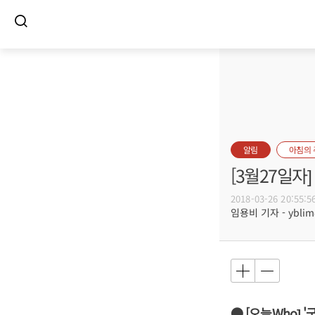
알림
아침의
[3월27일
2018-03-26 20:55:5
임용비 기자 - yblim@
● [오늘Who] 