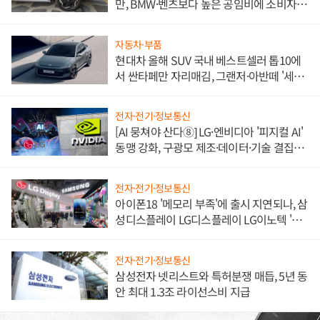
만, BMW·벤츠보다 높은 공임비에 소비자
불만 폭발
자동차·부품
현대차 올해 SUV 국내 베스트셀러 톱10에
서 싼타페만 자리매김, 그랜저·아반떼 '세단
쌍끌이'로 내수 방어
전자·전기·정보통신
[AI 뭉쳐야 산다⑧] LG·엔비디아 '피지컬 AI'
동맹 강화, 구광모 제조·데이터·기술 결집
해 종합 로보틱스 기업으로
전자·전기·정보통신
아이폰18 '메모리 부족'에 출시 지연되나, 삼
성디스플레이 LG디스플레이 LG이노텍 '탈
애플' 수익 다각화 속도
전자·전기·정보통신
삼성전자 넷리스트와 특허분쟁 매듭, 5년 동
안 최대 1.3조 라이선스비 지급