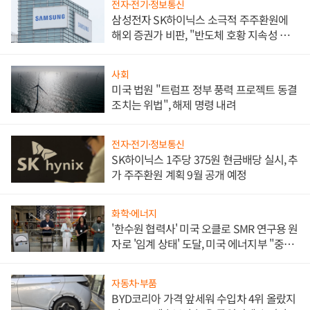
전자·전기·정보통신
삼성전자 SK하이닉스 소극적 주주환원에
해외 증권가 비판, "반도체 호황 지속성 의
문"
사회
미국 법원 "트럼프 정부 풍력 프로젝트 동결
조치는 위법", 해제 명령 내려
전자·전기·정보통신
SK하이닉스 1주당 375원 현금배당 실시, 추
가 주주환원 계획 9월 공개 예정
화학·에너지
'한수원 협력사' 미국 오클로 SMR 연구용 원
자로 '임계 상태' 도달, 미국 에너지부 "중요
한 이정표"
자동차·부품
BYD코리아 가격 앞세워 수입차 4위 올랐지