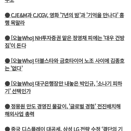
● CJE&M과 CJCGV, 영화 '7년의 밤'과 '기억을 만나다' 흥
행 목말라
● [오늘Who] NH투자증권 맡은 정영채 피에는 '대우 건방
짐'이 돈다
● [오늘Who] 더블스타와 금호타이어 노조 사이에 김종호
는 '없다'
● [오늘Who] 대구은행장만 내놓은 박인규, '소나기 피하
기' 선택인가
● 정몽원 만도 경영진 물갈이, '글로벌 경험' 전진배치해
해외사업 총력
● 중국 디스플레이 대공세, 삼성 LG 전략 수정 ‘결단의 기