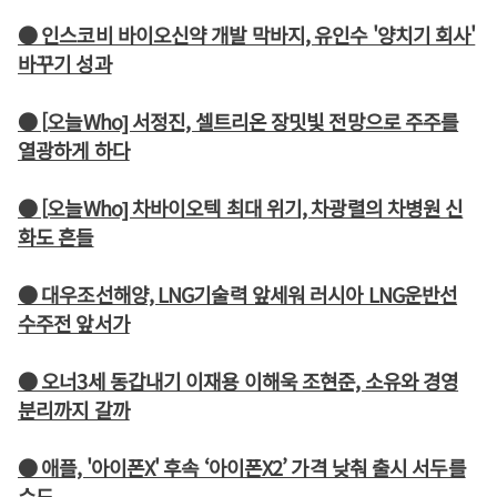
● 인스코비 바이오신약 개발 막바지, 유인수 '양치기 회사'
바꾸기 성과
● [오늘Who] 서정진, 셀트리온 장밋빛 전망으로 주주를
열광하게 하다
● [오늘Who] 차바이오텍 최대 위기, 차광렬의 차병원 신
화도 흔들
● 대우조선해양, LNG기술력 앞세워 러시아 LNG운반선
수주전 앞서가
● 오너3세 동갑내기 이재용 이해욱 조현준, 소유와 경영
분리까지 갈까
● 애플, '아이폰X' 후속 ‘아이폰X2’ 가격 낮춰 출시 서두를
수도