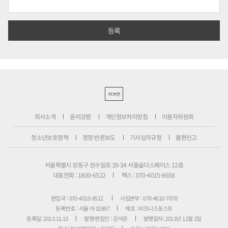
PC버전
회사소개
윤리강령
개인정보처리방침
이용자위원회
청소년보호정책
정정·반론보도
기사심의규정
불편신고
서울특별시 성동구 성수일로 39-34 서울숲더스페이스 12층
대표전화 : 1800-6522
팩스 : 070-4015-8658
편집국 : 070-4010-8512
사업본부 : 070-4010-7078
등록번호 : 서울 아 02897
제호 : 비즈니스포스트
등록일: 2013.11.13
발행·편집인 : 강석운
발행일자: 2013년 12월 2일