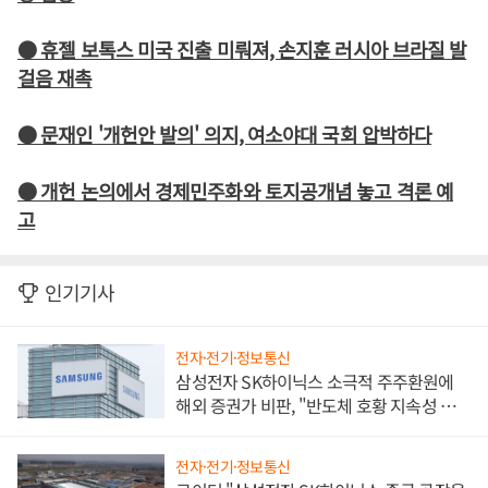
● 휴젤 보톡스 미국 진출 미뤄져, 손지훈 러시아 브라질 발
걸음 재촉
● 문재인 '개헌안 발의' 의지, 여소야대 국회 압박하다
● 개헌 논의에서 경제민주화와 토지공개념 놓고 격론 예
고
인기기사
전자·전기·정보통신
삼성전자 SK하이닉스 소극적 주주환원에
해외 증권가 비판, "반도체 호황 지속성 의
문"
전자·전기·정보통신