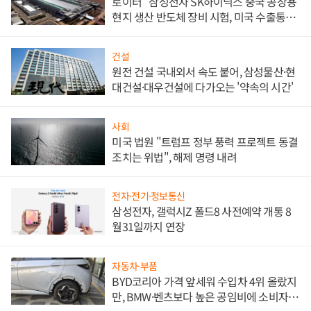
로이터 "삼성전자 SK하이닉스 중국 공장용
현지 생산 반도체 장비 시험, 미국 수출통제
대비"
건설
원전 건설 국내외서 속도 붙어, 삼성물산·현
대건설·대우건설에 다가오는 '약속의 시간'
사회
미국 법원 "트럼프 정부 풍력 프로젝트 동결
조치는 위법", 해제 명령 내려
전자·전기·정보통신
삼성전자, 갤럭시Z 폴드8 사전예약 개통 8
월31일까지 연장
자동차·부품
BYD코리아 가격 앞세워 수입차 4위 올랐지
만, BMW·벤츠보다 높은 공임비에 소비자