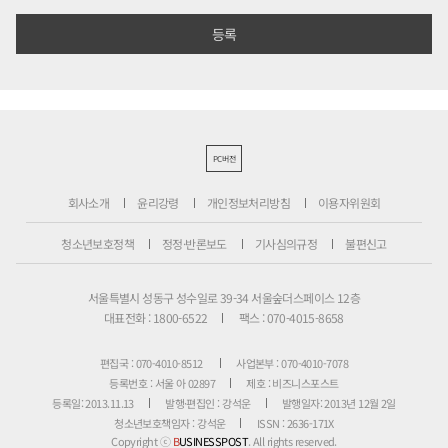
PC버전
회사소개
윤리강령
개인정보처리방침
이용자위원회
청소년보호정책
정정·반론보도
기사심의규정
불편신고
서울특별시 성동구 성수일로 39-34 서울숲더스페이스 12층
대표전화 : 1800-6522
팩스 : 070-4015-8658
편집국 : 070-4010-8512
사업본부 : 070-4010-7078
등록번호 : 서울 아 02897
제호 : 비즈니스포스트
등록일: 2013.11.13
발행·편집인 : 강석운
발행일자: 2013년 12월 2일
청소년보호책임자 : 강석운
ISSN : 2636-171X
Copyright ⓒ
B
USINESSPOST
. All rights reserved.