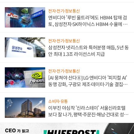
불만 폭발
전자·전기·정보통신
엔비디아 '루빈 울트라'에도 HBM4 탑재 검
토, 삼성전자·SK하이닉스 HBM4 수율에 주
도권 갈린다
전자·전기·정보통신
삼성전자 넷리스트와 특허분쟁 매듭, 5년 동
안 최대 1.3조 라이선스비 지급
전자·전기·정보통신
[AI 뭉쳐야 산다⑧] LG·엔비디아 '피지컬 AI'
동맹 강화, 구광모 제조·데이터·기술 결집
해 종합 로보틱스 기업으로
소비자·유통
이부진 야심작 '신라스테이' 서울신라호텔
보다 잘 나가, 평택·주문진·해남·건대로 성
장판 더 넓힌다