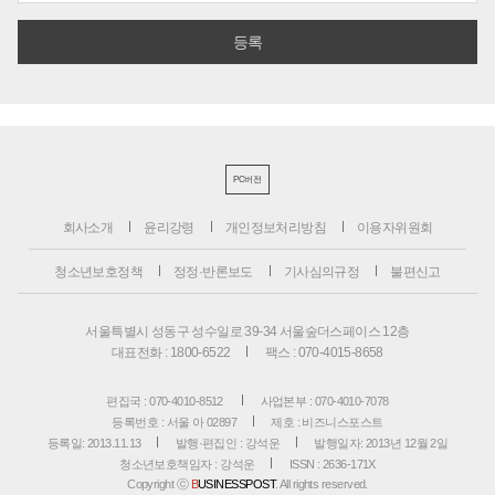
PC버전
회사소개
윤리강령
개인정보처리방침
이용자위원회
청소년보호정책
정정·반론보도
기사심의규정
불편신고
서울특별시 성동구 성수일로 39-34 서울숲더스페이스 12층
대표전화 : 1800-6522
팩스 : 070-4015-8658
편집국 : 070-4010-8512
사업본부 : 070-4010-7078
등록번호 : 서울 아 02897
제호 : 비즈니스포스트
등록일: 2013.11.13
발행·편집인 : 강석운
발행일자: 2013년 12월 2일
청소년보호책임자 : 강석운
ISSN : 2636-171X
Copyright ⓒ
B
USINESSPOST
. All rights reserved.