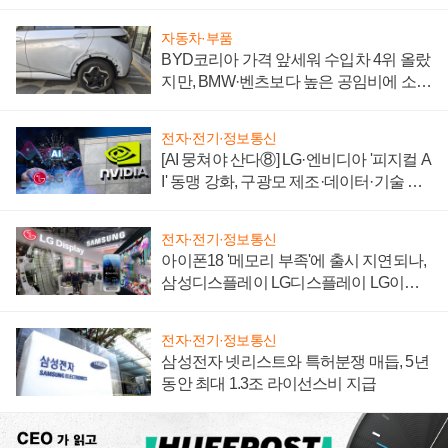
"중요한 이정표"
자동차·부품
BYD코리아 가격 앞세워 수입차 4위 올랐
지만, BMW·벤츠보다 높은 공임비에 소비
자 불만 폭발
전자·전기·정보통신
[AI 뭉쳐야 산다⑧] LG·엔비디아 '피지컬 A
I' 동맹 강화, 구광모 제조·데이터·기술 결
집해 종합 로보틱스 기업으로
전자·전기·정보통신
아이폰18 '메모리 부족'에 출시 지연되나,
삼성디스플레이 LG디스플레이 LG이노
텍 '탈애플' 수익 다각화 속도
전자·전기·정보통신
삼성전자 넷리스트와 특허분쟁 매듭, 5년
동안 최대 1.3조 라이선스비 지급