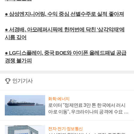
● 삼성엔지니어링, 수익 중심 선별수주로 실적 좋아져
● 서경배, 아모레퍼시픽에 한꺼번에 닥친 '삼각악재'에
시름 깊어
● LG디스플레이, 중국 BOE와 아이폰 올레드패널 공급
경쟁 불가피
인기기사
화학·에너지
로이터 "정제연료 3만 톤 한국에서 러시
아로 이동", 우크라이나의 공격에 수요 늘
어
전자·전기·정보통신