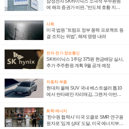
삼성전자 SK하이닉스 소극적 주주환원
에 해외 증권가 비판, "반도체 호황 지속
성 의문"
사회
미국 법원 "트럼프 정부 풍력 프로젝트 동
결 조치는 위법", 해제 명령 내려
전자·전기·정보통신
SK하이닉스 1주당 375원 현금배당 실시,
추가 주주환원 계획 9월 공개 예정
자동차·부품
현대차 올해 SUV 국내 베스트셀러 톱10
에서 싼타페만 자리매김, 그랜저·아반떼
'세단 쌍끌이'로 내수 방어
화학·에너지
'한수원 협력사' 미국 오클로 SMR 연구용
원자로 '임계 상태' 도달, 미국 에너지부