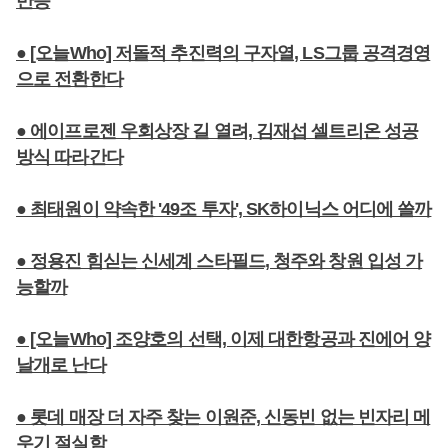
반등
● [오늘Who] 저돌적 추진력의 구자열, LS그룹 공격경영
으로 전환한다
● 에이프로젠 우회상장 길 열려, 김재섭 셀트리온 성공
방식 따라간다
● 최태원이 약속한 '49조 투자', SK하이닉스 어디에 쓸까
● 정용진 힘싣는 신세계 스타필드, 청주와 창원 입성 가
능할까
● [오늘Who] 조양호의 선택, 이제 대한항공과 진에어 양
날개로 난다
● 롯데 매장 더 자주 찾는 이원준, 신동빈 없는 빈자리 메
우기 절실함