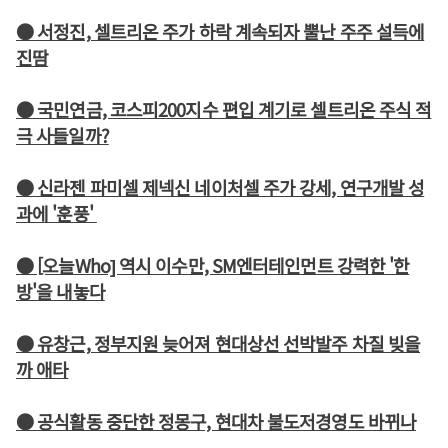
● 서정진, 셀트리온 주가 하락 계속되자 뿔난 주주 설득에
진땀
● 국민연금, 코스피200지수 편입 계기로 셀트리온 주식 적
극 사들일까?
● 신라젠 파미셀 제넥신 네이처셀 주가 강세, 연구개발 성
과에 '훈풍'
● [오늘Who] 역시 이수만, SM엔터테인먼트 강력한 '한
방'을 내놓다
● 유창근, 정부지원 늦어져 현대상선 선박발주 차질 빚을
까 애타
● 공식활동 중단한 정몽구, 현대차 불도저경영도 바뀌나