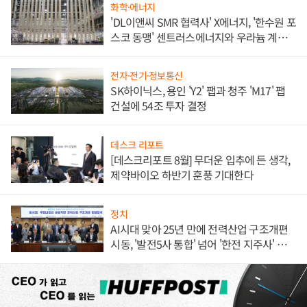
화학·에너지
'DL이앤씨 SMR 협력사' X에너지, '한수원 포
스코 동맹' 센트러스에너지와 우라늄 계약
체결
전자·전기·정보통신
SK하이닉스, 용인 'Y2' 팹과 청주 'M17' 팹
건설에 54조 투자 결정
데스크 리포트
[데스크리포트 8월] 무더운 입추에 든 생각,
제약바이오 하반기 훈풍 기대한다
정치
AI시대 맞아 25년 만에 전력산업 구조개편
시동, '발전5사 통합' 넘어 '한전 지주사' 재편
론도