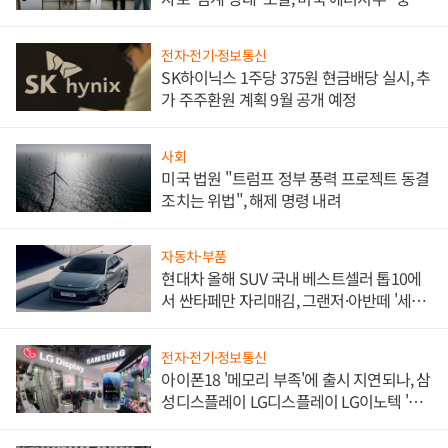
한 이정표"
전자·전기·정보통신
SK하이닉스 1주당 375원 현금배당 실시, 추
가 주주환원 계획 9월 공개 예정
사회
미국 법원 "트럼프 정부 풍력 프로젝트 동결
조치는 위법", 해제 명령 내려
자동차·부품
현대차 올해 SUV 국내 베스트셀러 톱10에
서 싼타페만 자리매김, 그랜저·아반떼 '세단
쌍끌이'로 내수 방어
전자·전기·정보통신
아이폰18 '메모리 부족'에 출시 지연되나, 삼
성디스플레이 LG디스플레이 LG이노텍 '탈
애플' 수익 다각화 속도