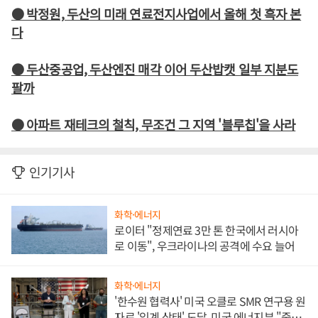
● 박정원, 두산의 미래 연료전지사업에서 올해 첫 흑자 본
다
● 두산중공업, 두산엔진 매각 이어 두산밥캣 일부 지분도
팔까
● 아파트 재테크의 철칙, 무조건 그 지역 '블루칩'을 사라
인기기사
화학·에너지
로이터 "정제연료 3만 톤 한국에서 러시아
로 이동", 우크라이나의 공격에 수요 늘어
화학·에너지
'한수원 협력사' 미국 오클로 SMR 연구용 원
자로 '임계 상태' 도달, 미국 에너지부 "중요