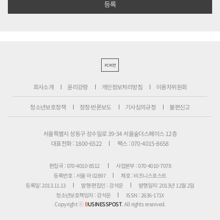
PC버전
회사소개
윤리강령
개인정보처리방침
이용자위원회
청소년보호정책
정정·반론보도
기사심의규정
불편신고
서울특별시 성동구 성수일로 39-34 서울숲더스페이스 12층
대표전화 : 1800-6522
팩스 : 070-4015-8658
편집국 : 070-4010-8512
사업본부 : 070-4010-7078
등록번호 : 서울 아 02897
제호 : 비즈니스포스트
등록일: 2013.11.13
발행·편집인 : 강석운
발행일자: 2013년 12월 2일
청소년보호책임자 : 강석운
ISSN : 2636-171X
Copyright ⓒ
B
USINESSPOST
. All rights reserved.