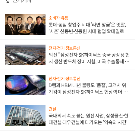
소비자·유통
롯데·농심 창업주 시대 '라면 앙금'은 옛말,
'사촌' 신동빈·신동원 시대 협업 확대일로
전자·전기·정보통신
외신 "삼성전자 SK하이닉스 중국 공장용 현
지 생산 반도체 장비 시험, 미국 수출통제 대
비"
전자·전기·정보통신
D램과 HBM 내년 물량도 '품절', 고객사 위
기감이 삼성전자 SK하이닉스 협상력 더 키
워
건설
국내외서 속도 붙는 원전 사업, 삼성물산·현
대건설·대우건설에 다가오는 '약속의 시간'