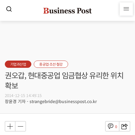
기업과산업
중공업·조선·철강
권오갑, 현대중공업 임금협상 유리한 위치
확보
2014-12-15 14:49:15
장윤경 기자 - strangebride@businesspost.co.kr
0