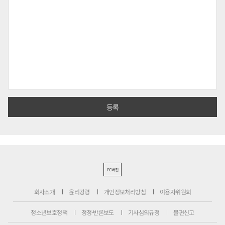
PC버전
회사소개
윤리강령
개인정보처리방침
이용자위원회
청소년보호정책
정정·반론보도
기사심의규정
불편신고