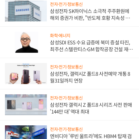
전자·전기·정보통신
삼성전자 SK하이닉스 소극적 주주환원에
해외 증권가 비판, "반도체 호황 지속성 의
문"
화학·에너지
삼성SDI ESS 수요 급증에 북미 증설 타진,
최주선 스텔란티스·GM 합작공장 건설 재추
진하나
전자·전기·정보통신
삼성전자, 갤럭시Z 폴드8 사전예약 개통 8
월31일까지 연장
전자·전기·정보통신
삼성전자 갤럭시 Z 폴드8 시리즈 사전 판매
'144만 대' 역대 최대
전자·전기·정보통신
엔비디아 '루빈 울트라'에도 HBM4 탑재 검