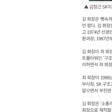
▲ 김창근 SK
김 회장은 뼛속까
만 팠다. 김 회
고 1974년 선
환과장, 1987
김 회장이 최 회장
트롤타워인 ‘구조
리하면서 최 회장
최 회장이 1998
부사장, SK 구
맡으면서 부진한 
김 회장은 ‘소통
회장으로 재직할 