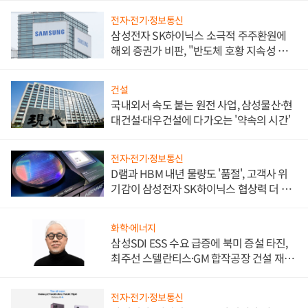
전자·전기·정보통신
삼성전자 SK하이닉스 소극적 주주환원에
해외 증권가 비판, "반도체 호황 지속성 의
문"
건설
국내외서 속도 붙는 원전 사업, 삼성물산·현
대건설·대우건설에 다가오는 '약속의 시간'
전자·전기·정보통신
D램과 HBM 내년 물량도 '품절', 고객사 위
기감이 삼성전자 SK하이닉스 협상력 더 키
워
화학·에너지
삼성SDI ESS 수요 급증에 북미 증설 타진,
최주선 스텔란티스·GM 합작공장 건설 재추
진하나
전자·전기·정보통신