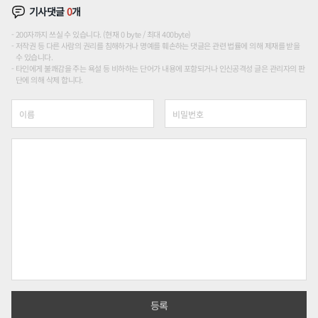
기사댓글
0
개
200자까지 쓰실 수 있습니다. (현재 0 byte / 최대 400byte)
저작권 등 다른 사람의 권리를 침해하거나 명예를 훼손하는 댓글은 관련 법률에 의해 제재를 받을
수 있습니다.
타인에게 불쾌감을 주는 욕설 등 비하하는 단어가 내용에 포함되거나 인신공격성 글은 관리자의 판
단에 의해 삭제 합니다.