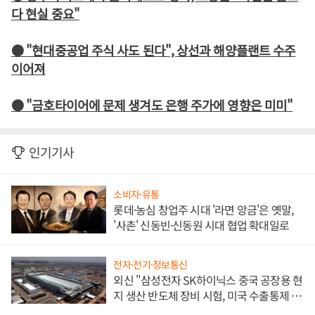
다 현실 중요"
● "현대중공업 주식 사도 된다", 상선과 해양플랜트 수주
이어져
● "금호타이어에 문제 생겨도 은행 주가에 영향은 미미"
인기기사
소비자·유통
롯데·농심 창업주 시대 '라면 앙금'은 옛말,
'사촌' 신동빈·신동원 시대 협업 확대일로
전자·전기·정보통신
외신 "삼성전자 SK하이닉스 중국 공장용 현
지 생산 반도체 장비 시험, 미국 수출통제 대
비"