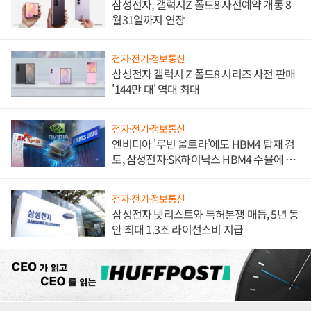
삼성전자, 갤럭시Z 폴드8 사전예약 개통 8
월31일까지 연장
전자·전기·정보통신
삼성전자 갤럭시 Z 폴드8 시리즈 사전 판매
'144만 대' 역대 최대
전자·전기·정보통신
엔비디아 '루빈 울트라'에도 HBM4 탑재 검
토, 삼성전자·SK하이닉스 HBM4 수율에 주
도권 갈린다
전자·전기·정보통신
삼성전자 넷리스트와 특허분쟁 매듭, 5년 동
안 최대 1.3조 라이선스비 지급