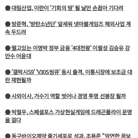
● 대림산업, 이란이 '기회의 땅' 될 날만 손꼽아 기다려
● 방준혁, ‘방탄소년단’ 앞세워 넷마블게임즈 해외사업 계
속 두드려
● 떨고있는 이명박 정부 금융 '4대천왕' 이팔성 김승유 강
만수 어윤대
● '갤럭시S9' 'V30S씽큐' 동시 출격, 이통시장에 보조금 대
란 재현될까
● 사외이사, 거수기 역할 벗어나 경영 투명 선봉장 될까
● 박철우, 스페셜포스 가상현실게임에 드래곤플라이 운명
을 걸다
● 동구바이오제약 줄기세포로 성과, 조용준 "막연한 꿈보