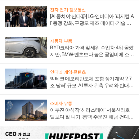
전자·전기·정보통신
[AI 뭉쳐야 산다⑧] LG·엔비디아 '피지컬 A
I' 동맹 강화, 구광모 제조·데이터·기술 결
집해 종합 로보틱스 기업으로
자동차·부품
BYD코리아 가격 앞세워 수입차 4위 올랐
지만, BMW·벤츠보다 높은 공임비에 소비
자 불만 폭발
인터넷·게임·콘텐츠
빅테크 메모리반도체 포함 장기계약 '2.7
조 달러' 규모, AI 투자 위축 우려와 반대
신호
소비자·유통
이부진 야심작 '신라스테이' 서울신라호
텔보다 잘 나가, 평택·주문진·해남·건대로
성장판 더 넓힌다