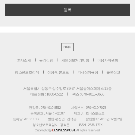
PC버전
회사소개
윤리강령
개인정보처리방침
이용자위원회
청소년보호정책
정정·반론보도
기사심의규정
불편신고
서울특별시 성동구 성수일로 39-34 서울숲더스페이스 12층
대표전화 : 1800-6522
팩스 : 070-4015-8658
편집국 : 070-4010-8512
사업본부 : 070-4010-7078
등록번호 : 서울 아 02897
제호 : 비즈니스포스트
등록일: 2013.11.13
발행·편집인 : 강석운
발행일자: 2013년 12월 2일
청소년보호책임자 : 강석운
ISSN : 2636-171X
Copyright ⓒ
B
USINESSPOST
. All rights reserved.