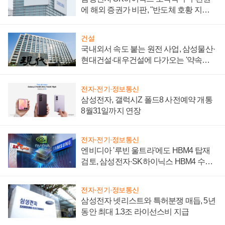
에 해외 증권가 비판, "반도체 호황 지속
성 의문"
건설
국내외서 속도 붙는 원전 사업, 삼성물산·
현대건설·대우건설에 다가오는 '약속의
시간'
전자·전기·정보통신
삼성전자, 갤럭시Z 폴드8 사전예약 개통
8월31일까지 연장
전자·전기·정보통신
엔비디아 '루빈 울트라'에도 HBM4 탑재
검토, 삼성전자·SK하이닉스 HBM4 수율
에 주도권 갈린다
전자·전기·정보통신
삼성전자 넷리스트와 특허분쟁 매듭, 5년
동안 최대 1.3조 라이선스비 지급