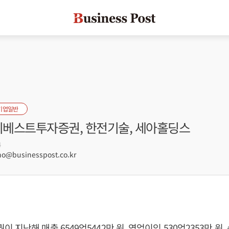
기업일반
 이베스트투자증권, 한전기술, 세아홀딩스
4
@businesspost.co.kr
지난해 매출 6549억5442만 원, 영업이익 530억2353만 원, 