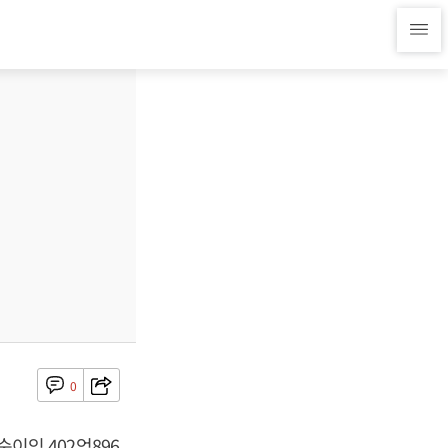
0
순이익 402억896