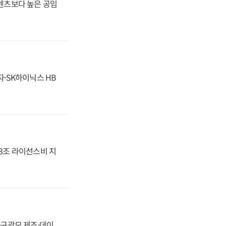
·벤츠보다 높은 공임
자·SK하이닉스 HB
.3조 라이선스비 지
화, 구광모 제조·데이