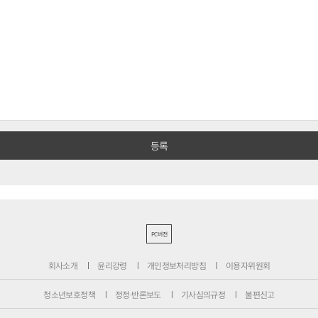
PC버전
회사소개
윤리강령
개인정보처리방침
이용자위원회
청소년보호정책
정정·반론보도
기사심의규정
불편신고