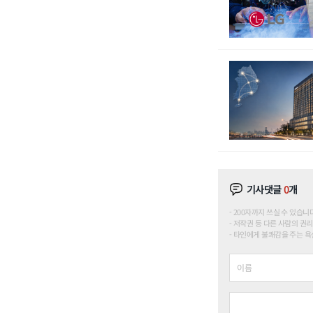
기사댓글
0
개
200자까지 쓰실 수 있습니다. (
저작권 등 다른 사람의 권리
타인에게 불쾌감을 주는 욕설