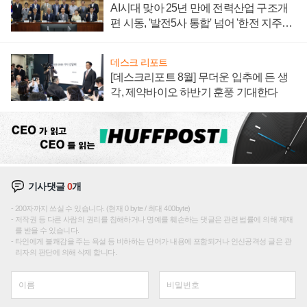
AI시대 맞아 25년 만에 전력산업 구조개
편 시동, '발전5사 통합' 넘어 '한전 지주사'
재편론도
데스크 리포트
[데스크리포트 8월] 무더운 입추에 든 생
각, 제약바이오 하반기 훈풍 기대한다
기사댓글
0
개
200자까지 쓰실 수 있습니다. (현재 0 byte / 최대 400byte)
저작권 등 다른 사람의 권리를 침해하거나 명예를 훼손하는 댓글은 관련 법률에 의해 제재
를 받을 수 있습니다.
타인에게 불쾌감을 주는 욕설 등 비하하는 단어가 내용에 포함되거나 인신공격성 글은 관
리자의 판단에 의해 삭제 합니다.