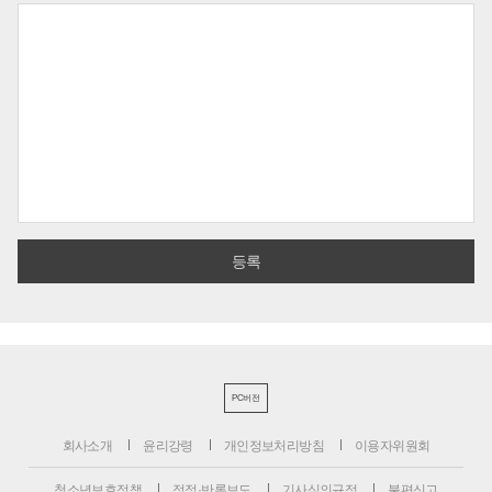
PC버전
회사소개
윤리강령
개인정보처리방침
이용자위원회
청소년보호정책
정정·반론보도
기사심의규정
불편신고