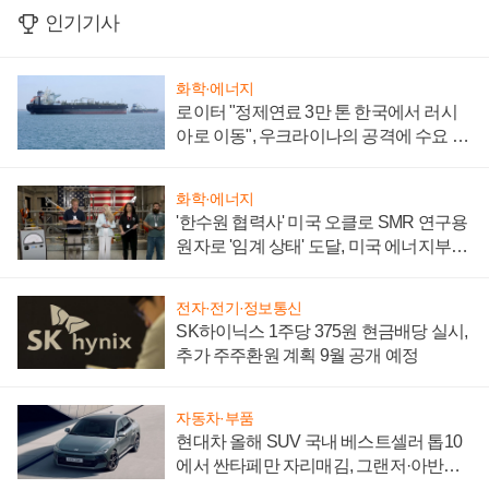
인기기사
화학·에너지
로이터 "정제연료 3만 톤 한국에서 러시
아로 이동", 우크라이나의 공격에 수요 늘
어
화학·에너지
'한수원 협력사' 미국 오클로 SMR 연구용
원자로 '임계 상태' 도달, 미국 에너지부
"중요한 이정표"
전자·전기·정보통신
SK하이닉스 1주당 375원 현금배당 실시,
추가 주주환원 계획 9월 공개 예정
자동차·부품
현대차 올해 SUV 국내 베스트셀러 톱10
에서 싼타페만 자리매김, 그랜저·아반떼