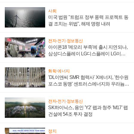
'세단 쌍끌이'로 내수 방어
사회
미국 법원 "트럼프 정부 풍력 프로젝트 동
결 조치는 위법", 해제 명령 내려
전자·전기·정보통신
아이폰18 '메모리 부족'에 출시 지연되나,
삼성디스플레이 LG디스플레이 LG이노
텍 '탈애플' 수익 다각화 속도
화학·에너지
'DL이앤씨 SMR 협력사' X에너지, '한수원
포스코 동맹' 센트러스에너지와 우라늄
계약 체결
전자·전기·정보통신
SK하이닉스, 용인 'Y2' 팹과 청주 'M17' 팹
건설에 54조 투자 결정
정치